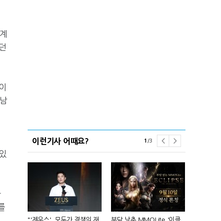
'계
던
이
 남
이런기사 어때요?
1
/
3
 있
라
를
컴'서 신작
"'제우스', 모두가 경쟁의 재
부담 낮춘 MMOLite '이클
피겨 스타 차준