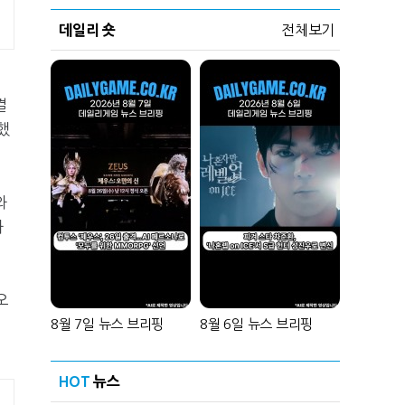
데일리 숏
전체보기
결
했
와
화
오
8월 7일 뉴스 브리핑
8월 6일 뉴스 브리핑
HOT
뉴스