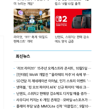
미 누리는 게임"
립스' 9월10일 출격
성진우로 변
년 흑자 전
라이엇, 'TFT' 축제 '와일드
닌텐도, 스위치2 판매 감소
넥슨, 대구 
팬페스트' 개막
에도 영익 급증
전설' IP 개방
최신뉴스
'러브 라이브!' 15주년 오케스트라 콘서트, 10월5일 한국서 첫 해외 공연
[인터뷰] WoW 개발진 "'울라텍의 저주'서 숙제 부담 줄이고 보상 높여"
SD건담 지 제네레이션 이터널, 인기 스토리 이벤트 '라크로아의 용사' 재개최
넷마블, '킹 오브 파이터 AFK' 신규 파이터 '애쉬 크림존' 업데이트
닌텐도, 스위치2 판매량 감소에도 디지털 매출 증가로 영익 급증
사우디서 커지는 K-게임 존재감…모바일·e스포츠가 이끌었다
플레이 부담 낮춘 MMOLite 신작 '이클립스', 9월10일 출격