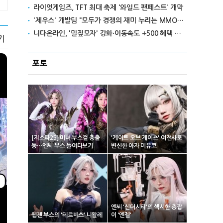
라이엇게임즈, TFT 최대 축제 '와일드 팬페스트' 개막
'제우스' 개발팀 "모두가 경쟁의 재미 누리는 MMORPG로 만들 것"
니다온라인, '밀짚모자' 강화·이동속도 +500 혜택 이벤트 진행
기
포토
[지스타25] 미녀 부스걸 총출
'게이트 오브 게이츠' 여전사로
동…엔씨 부스 들여다보기
변신한 아자 미유코
엔씨 '신더시티'의 섹시한 총잡
웹젠 부스의 '테르비스' 니왈레
이 '엔젤'