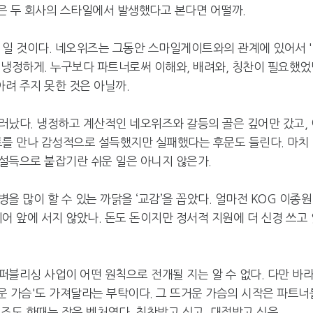
은 두 회사의 스타일에서 발생했다고 본다면 어떨까.
일 것이다. 네오위즈는 그동안 스마일게이트와의 관계에 있어서 
 냉정하게. 누구보다 파트너로써 이해와, 배려와, 칭찬이 필요했었
려 주지 못한 것은 아닐까.
러났다. 냉정하고 계산적인 네오위즈와 갈등의 골은 깊어만 갔고, 
를 만나 감성적으로 설득했지만 실패했다는 후문도 들린다. 마치
설득으로 붙잡기란 쉬운 일은 아니지 않은가.
 많이 할 수 있는 까닭을 ‘교감’을 꼽았다. 얼마전 KOG 이종원
디어 앞에 서지 않았나. 돈도 돈이지만 정서적 지원에 더 신경 쓰고
블리싱 사업이 어떤 원칙으로 전개될 지는 알 수 없다. 다만 바
거운 가슴'도 가져달라는 부탁이다. 그 뜨거운 가슴의 시작은 파트너
즈도 한때는 작은 벤처였다. 칭찬받고 싶고, 대접받고 싶은.
넷마블, 2분기 매출 7492억
크래프톤, '게임스