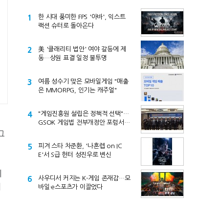
1
한 시대 풍미한 FPS '아바', 익스트
랙션 슈터로 돌아온다
2
美 '클래리티 법안' 여야 갈등에 제
동…상원 표결 일정 불투명
3
여름 성수기 맞은 모바일게임 "매출
은 MMORPG, 인기는 캐주얼"
4
"게임진흥원 설립은 정책적 선택"…
GSOK 게임법 전부개정안 포럼서
제기
그
5
피겨 스타 차준환, '나혼렙 on IC
E'서 S급 헌터 성진우로 변신
지
6
사우디서 커지는 K-게임 존재감…모
에
바일·e스포츠가 이끌었다