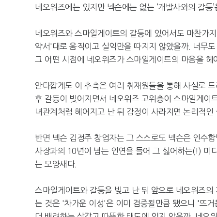
네오위즈에는 있지만 넥슨에는 없는 ‘개발사와의 갈등’
네오위즈와 스마일게이트의 갈등에 있어서도 마찬가지 
약서'대로 움직이고 실익만을 따지지 않았을까. 너무도
그 어떤 시점에 네오위즈가 스마일게이트의 마음을 헤아
안타깝게도 이 추측은 여러 취재원들을 통해 사실로 드
후 갈등이 빚어지면서 네오위즈 고위층이 스마일게이트
녀관계처럼 헤어지고 난 뒤 감정이 사라지면 논리적인 
반면 넥슨 김정주 창업자는 그 스스로도 넥슨은 인수합병을
사장과의 10년이 넘는 인연을 들어 그 싫어하는(!) 미
는 모양새다.
스마일게이트와 갈등을 빚고 난 뒤 앞으로 네오위즈의 퍼
는 것은 '차가운 이성'은 이미 검증될만큼 됐으니 '뜨
더 배려하는 살갑고 따뜻한 태도에 있지 않을까. 네오위