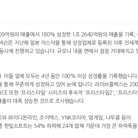
09억원의 매출에서 180% 성장한 1조 2640억원의 매출을 기록, 
 넥슨은 지난해 일본 자스닥을 통해 상장업체로 등록된 이후 전세
동시에 진행하고 있습니다. 규모나 내용 면에서 점점 거대해지고 
. 이들 업체 모두는 4년 동안 100% 이상 성장률을 기록했습니다
 통해 꾸준하게 성장하고 있어 눈에 띱니다. 라이브플렉스는 200
JCE 또한 '프리스타일' 시리즈의 후속작 '프리스타일2', '프리스
 매출이 대폭 상승한 것으로 조사됐습니다.
와 와이디온라인, 조이맥스, YNK코리아, 엠게임, 나우콤 등이
중 한빛소프트는 54% 하락해 24개 업체 가운데 가장 큰 하락폭을