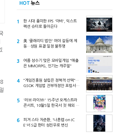
HOT
뉴스
1
한 시대 풍미한 FPS '아바', 익스트
랙션 슈터로 돌아온다
국
계
2
美 '클래리티 법안' 여야 갈등에 제
동…상원 표결 일정 불투명
있
3
여름 성수기 맞은 모바일게임 "매출
은 MMORPG, 인기는 캐주얼"
.
4
"게임진흥원 설립은 정책적 선택"…
8
GSOK 게임법 전부개정안 포럼서
타일
제기
5
'러브 라이브!' 15주년 오케스트라
콘서트, 10월5일 한국서 첫 해외 공
연
6
피겨 스타 차준환, '나혼렙 on IC
E'서 S급 헌터 성진우로 변신