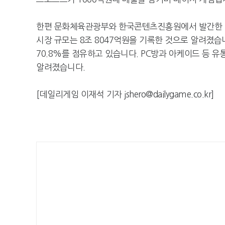
한편 문화체육관광부와 한국콘텐츠진흥원에서 발간한 '20
시장 규모는 8조 8047억원을 기록한 것으로 알려졌습
70.8%를 점유하고 있습니다. PC방과 아케이드 등 유
알려졌습니다.
[데일리게임 이재석 기자 jshero@dailygame.co.kr]