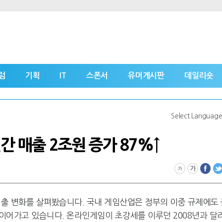
럼
기획
IT
스폰서
유머게시판
데일리숏
Select Languag
년간 매출 2조원 증가 87%↑
출 변화를 살펴봤습니다. 국내 게임산업은 정부의 이중 규제에도 
이어가고 있습니다. 온라인게임이 초강세를 이루던 2008년과 달