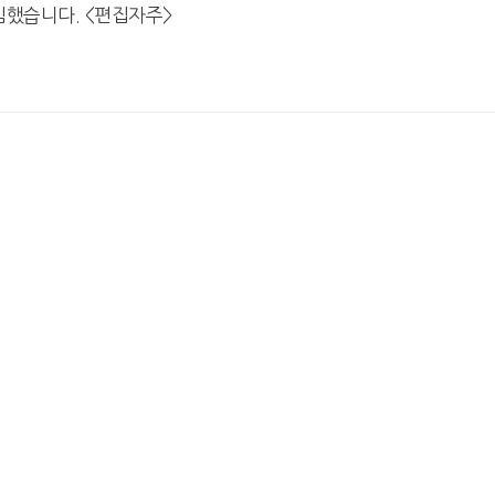
했습니다. <편집자주>