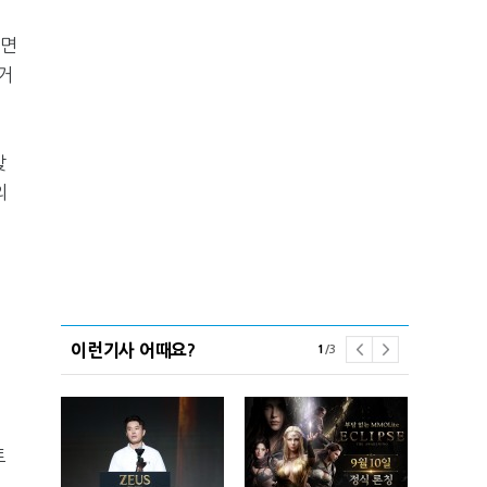
 면
거
맞
의
이런기사 어때요?
1
/
3
고
토