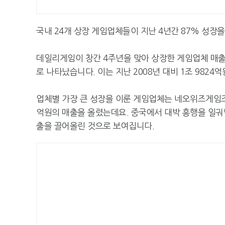
국내 24개 상장 게임업체들이 지난 4년간 87% 성장
데일리게임이 창간 4주년을 맞아 상장한 게임업체 매출 총
로 나타났습니다. 이는 지난 2008년 대비 1조 9824
업체별 가장 큰 성장을 이룬 게임업체는 네오위즈게임즈입
억원의 매출을 올렸는데요. 중국에서 대박 흥행을 일궈낸
출을 끌어올린 것으로 보여집니다.