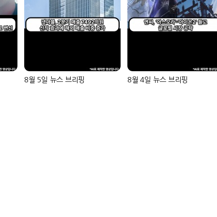
8월 5일 뉴스 브리핑
8월 4일 뉴스 브리핑