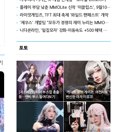
플레이 부담 낮춘 MMOLite 신작 '이클립스', 9월10일 출격
라이엇게임즈, TFT 최대 축제 '와일드 팬페스트' 개막
'제우스' 개발팀 "모두가 경쟁의 재미 누리는 MMORPG로 만들 것"
니다온라인, '밀짚모자' 강화·이동속도 +500 혜택 이벤트 진행
포토
기
[지스타25] 미녀 부스걸 총출
'게이트 오브 게이츠' 여전사로
동…엔씨 부스 들여다보기
변신한 아자 미유코