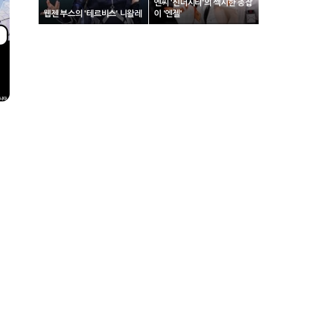
엔씨 '신더시티'의 섹시한 총잡
웹젠 부스의 '테르비스' 니왈레
이 '엔젤'