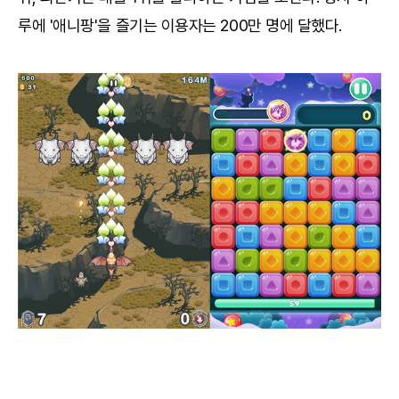
루에 '애니팡'을 즐기는 이용자는 200만 명에 달했다.