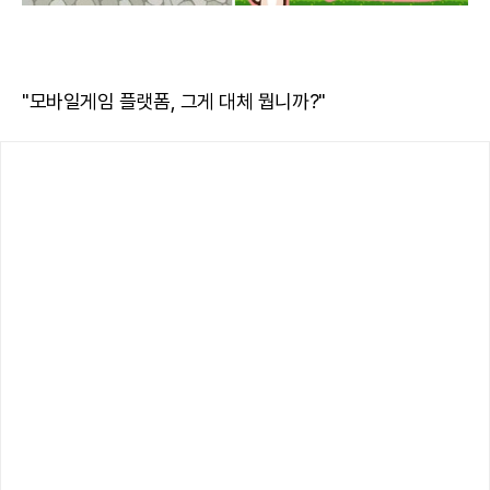
"모바일게임 플랫폼, 그게 대체 뭡니까?"