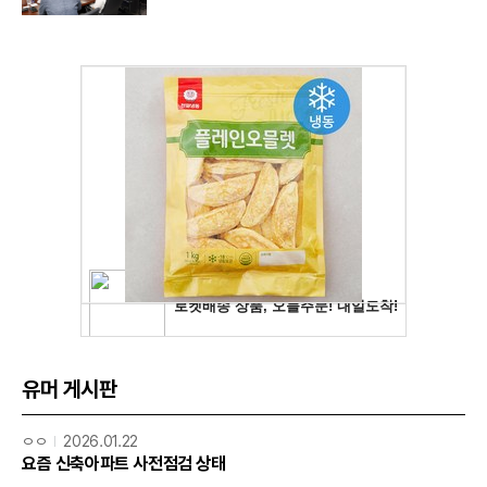
유머 게시판
ㅇㅇ
2026.01.22
요즘 신축아파트 사전점검 상태