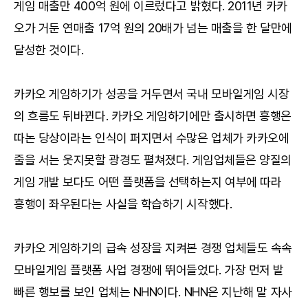
게임 매출만 400억 원에 이르렀다고 밝혔다. 2011년 카카
오가 거둔 연매출 17억 원의 20배가 넘는 매출을 한 달만에
달성한 것이다.
카카오 게임하기가 성공을 거두면서 국내 모바일게임 시장
의 흐름도 뒤바뀐다. 카카오 게임하기에만 출시하면 흥행은
따논 당상이라는 인식이 퍼지면서 수많은 업체가 카카오에
줄을 서는 웃지못할 광경도 펼쳐졌다. 게임업체들은 양질의
게임 개발 보다도 어떤 플랫폼을 선택하는지 여부에 따라
흥행이 좌우된다는 사실을 학습하기 시작했다.
카카오 게임하기의 급속 성장을 지켜본 경쟁 업체들도 속속
모바일게임 플랫폼 사업 경쟁에 뛰어들었다. 가장 먼저 발
빠른 행보를 보인 업체는 NHN이다. NHN은 지난해 말 자사