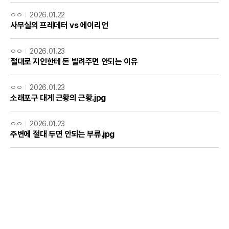
ㅇㅇ
2026.01.22
사무실의 프레데터 vs 에이리언
ㅇㅇ
2026.01.23
절대로 지인한테 돈 빌려주면 안되는 이유
ㅇㅇ
2026.01.23
소래포구 대게 근황의 근황.jpg
ㅇㅇ
2026.01.23
주변에 절대 두면 안되는 부류.jpg