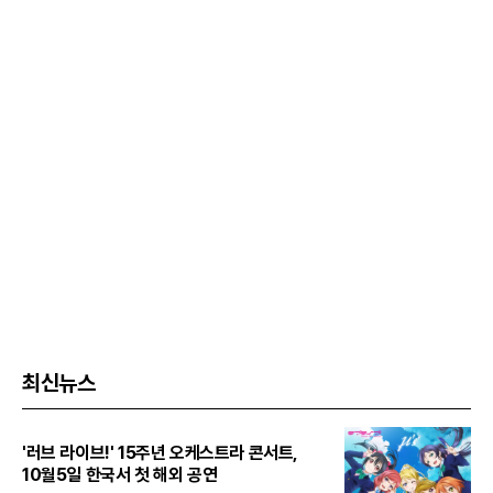
최신뉴스
'러브 라이브!' 15주년 오케스트라 콘서트,
10월5일 한국서 첫 해외 공연