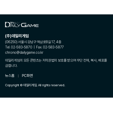
(주)데일리게임
(06250) 서울시 강남구 역삼로8길 17, 4층
Tel. 02-583-5870 | Fax. 02-583-5877
chrono@dailygame.co.kr
데일리게임의 모든 콘텐츠는 저작권법의 보호를 받으며 무단 전재, 복사, 배포를
금합니다.
뉴스홈
PC화면
Copyright © 데일리게임. All rights reserved.