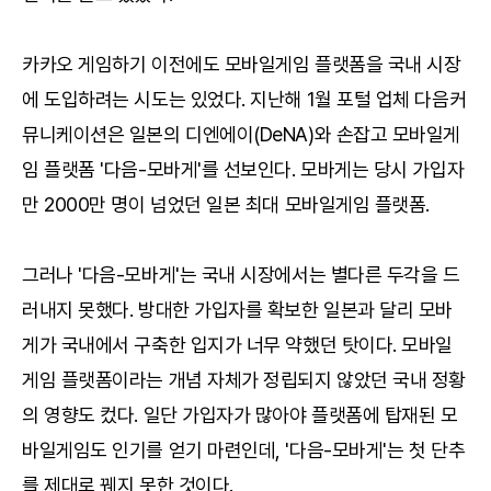
카카오 게임하기 이전에도 모바일게임 플랫폼을 국내 시장
에 도입하려는 시도는 있었다. 지난해 1월 포털 업체 다음커
뮤니케이션은 일본의 디엔에이(DeNA)와 손잡고 모바일게
임 플랫폼 '다음-모바게'를 선보인다. 모바게는 당시 가입자
만 2000만 명이 넘었던 일본 최대 모바일게임 플랫폼.
그러나 '다음-모바게'는 국내 시장에서는 별다른 두각을 드
러내지 못했다. 방대한 가입자를 확보한 일본과 달리 모바
게가 국내에서 구축한 입지가 너무 약했던 탓이다. 모바일
게임 플랫폼이라는 개념 자체가 정립되지 않았던 국내 정황
의 영향도 컸다. 일단 가입자가 많아야 플랫폼에 탑재된 모
바일게임도 인기를 얻기 마련인데, '다음-모바게'는 첫 단추
를 제대로 꿰지 못한 것이다.