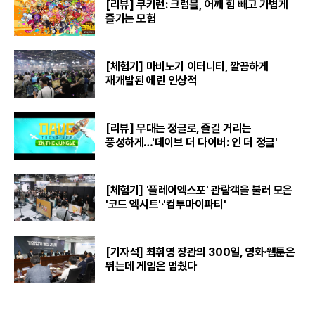
[리뷰] 쿠키런: 크럼블, 어깨 힘 빼고 가볍게
즐기는 모험
[체험기] 마비노기 이터니티, 깔끔하게
재개발된 에린 인상적
[리뷰] 무대는 정글로, 즐길 거리는
풍성하게…'데이브 더 다이버: 인 더 정글'
[체험기] '플레이엑스포' 관람객을 불러 모은
'코드 엑시트'·'컴투마이파티'
[기자석] 최휘영 장관의 300일, 영화·웹툰은
뛰는데 게임은 멈췄다