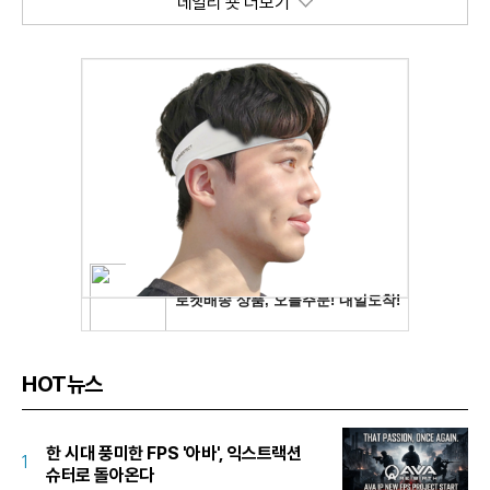
데일리 숏 더보기
HOT뉴스
한 시대 풍미한 FPS '아바', 익스트랙션
1
슈터로 돌아온다