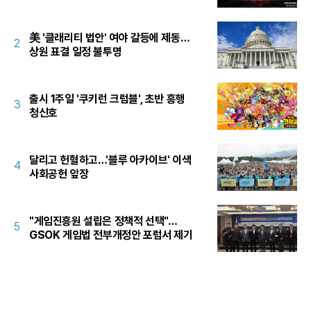
美 '클래리티 법안' 여야 갈등에 제동…
2
상원 표결 일정 불투명
출시 1주일 '쿠키런 크럼블', 초반 흥행
3
청신호
달리고 헌혈하고…'블루 아카이브' 이색
4
사회공헌 앞장
"게임진흥원 설립은 정책적 선택"…
5
GSOK 게임법 전부개정안 포럼서 제기