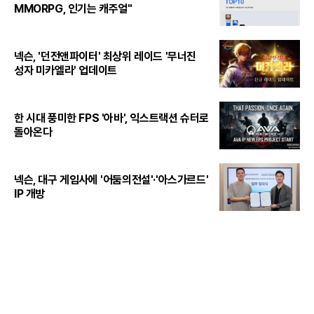
MMORPG, 인기는 캐주얼"
넥슨, '던전앤파이터' 최상위 레이드 '무너진
성자 미카엘라' 업데이트
한 시대 풍미한 FPS '아바', 익스트랙션 슈터로
돌아온다
넥슨, 대구 게임사에 '어둠의전설'·'아스가르드'
IP 개방