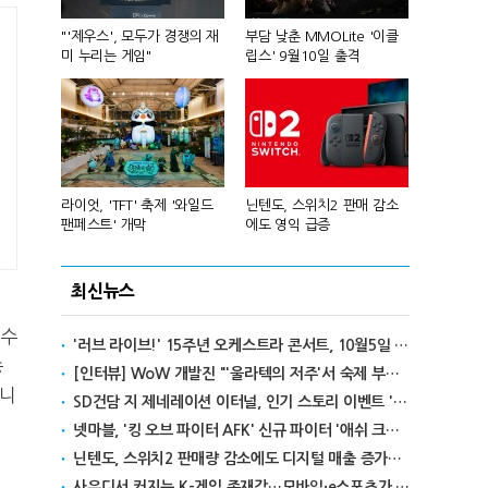
컴'서 신작
"'제우스', 모두가 경쟁의 재
부담 낮춘 MMOLite '이클
피겨 스타 차준
미 누리는 게임"
립스' 9월10일 출격
성진우로 변
년 흑자 전
라이엇, 'TFT' 축제 '와일드
닌텐도, 스위치2 판매 감소
넥슨, 대구 
팬페스트' 개막
에도 영익 급증
전설' IP 개방
최신뉴스
선수
'러브 라이브!' 15주년 오케스트라 콘서트, 10월5일 한국서 첫 해외 공연
송
[인터뷰] WoW 개발진 "'울라텍의 저주'서 숙제 부담 줄이고 보상 높여"
습니
SD건담 지 제네레이션 이터널, 인기 스토리 이벤트 '라크로아의 용사' 재개최
넷마블, '킹 오브 파이터 AFK' 신규 파이터 '애쉬 크림존' 업데이트
닌텐도, 스위치2 판매량 감소에도 디지털 매출 증가로 영익 급증
사우디서 커지는 K-게임 존재감…모바일·e스포츠가 이끌었다