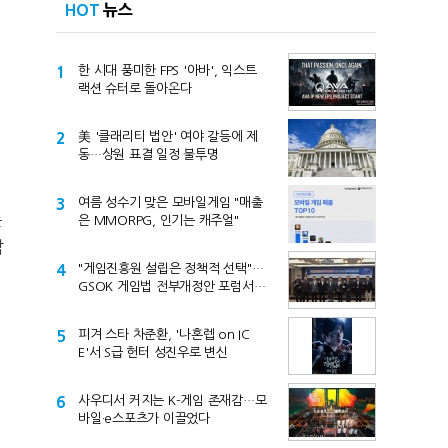
HOT
뉴스
1
한 시대 풍미한 FPS '아바', 익스트
랙션 슈터로 돌아온다
2
美 '클래리티 법안' 여야 갈등에 제
동…상원 표결 일정 불투명
3
여름 성수기 맞은 모바일게임 "매출
는
은 MMORPG, 인기는 캐주얼"
막
4
"게임진흥원 설립은 정책적 선택"…
GSOK 게임법 전부개정안 포럼서
제기
5
피겨 스타 차준환, '나혼렙 on IC
E'서 S급 헌터 성진우로 변신
6
사우디서 커지는 K-게임 존재감…모
바일·e스포츠가 이끌었다