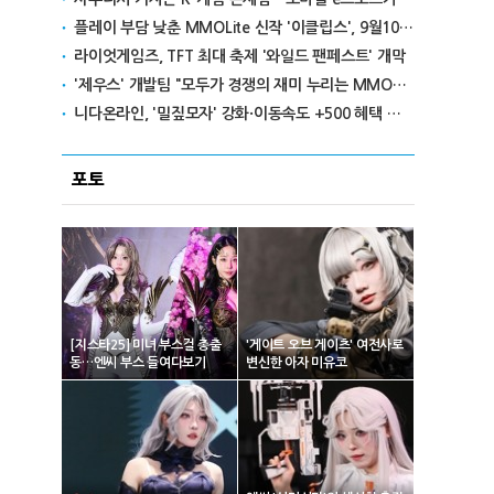
플레이 부담 낮춘 MMOLite 신작 '이클립스', 9월10일 출격
라이엇게임즈, TFT 최대 축제 '와일드 팬페스트' 개막
'제우스' 개발팀 "모두가 경쟁의 재미 누리는 MMORPG로 만들 것"
니다온라인, '밀짚모자' 강화·이동속도 +500 혜택 이벤트 진행
포토
[지스타25] 미녀 부스걸 총출
'게이트 오브 게이츠' 여전사로
동…엔씨 부스 들여다보기
변신한 아자 미유코