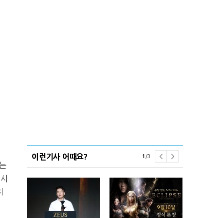
이런기사 어때요?
1
/
3
하는
 시
치