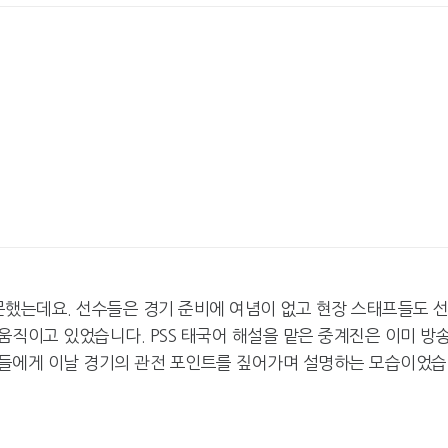
넷마블, 2분기 매출 7492억
크래프톤, '게임스
원 기록
5종 공개
달리고 헌혈하고…'블루아
카카오게임즈, 내
카' 이색 사회공헌
환 자신
방문했는데요. 선수들은 경기 준비에 여념이 없고 현장 스태프들도 
직이고 있었습니다. PSS 태국어 해설을 맡은 중계진은 이미 방
자들에게 이날 경기의 관전 포인트를 짚어가며 설명하는 모습이었