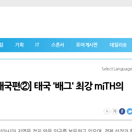
럼
기획
IT
스폰서
유머게시판
데일리숏
Select Languag
태국편②] 태국 '배그' 최강 miTH의
아시아 지역은 적지 않은 인구를 보유하고 있으며, 경제 성장과 