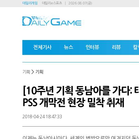
데일리게임
데일리e스포츠
2026.08.07(금)
전체기사
뉴스
인터뷰
리뷰
칼
>
기획
기획
[10주년 기획 동남아를 가다: 
PSS 개막전 현장 밀착 취재
2018-04-24 18:47:33
이제는 동남아시아다. 세계의 변방으로만 여겨지던 동남