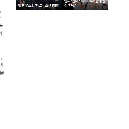
엔씨 '신더시티'의 섹시한 총잡
웹젠 부스의 '테르비스' 니왈레
이 '엔젤'
경
량
끝
하
,
이
었습