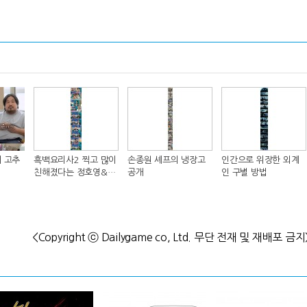
 고추
흑백요리사2 찍고 많이
손종원 셰프의 냉장고
인간으로 위장한 외계
친해졌다는 정호영&샘
공개
인 구별 방법
킴 셰프..JPG
<Copyright ⓒ Dailygame co, Ltd. 무단 전재 및 재배포 금지