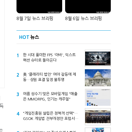
8월 7일 뉴스 브리핑
8월 6일 뉴스 브리핑
HOT
뉴스
1
한 시대 풍미한 FPS '아바', 익스트
랙션 슈터로 돌아온다
2
美 '클래리티 법안' 여야 갈등에 제
동…상원 표결 일정 불투명
3
여름 성수기 맞은 모바일게임 "매출
캐
은 MMORPG, 인기는 캐주얼"
득
4
"게임진흥원 설립은 정책적 선택"…
GSOK 게임법 전부개정안 포럼서
제기
는