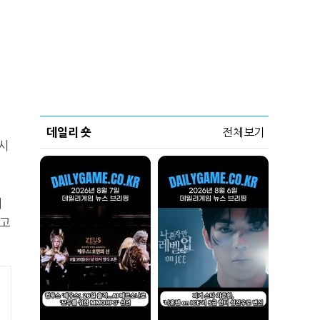
데일리 숏
전체보기
시
의
루고