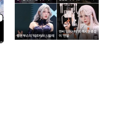
엔씨 '신더시티'의 섹시한 총잡
웹젠 부스의 '테르비스' 니왈레
이 '엔젤'