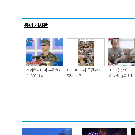
유머 게시판
전역하자마자 녹화하러
이마트 과자 무한담기
이 고추장 어머니
간 MC그리
행사 근황
장 아니잖아요!