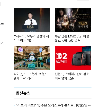
지
 노
컴'서 신작
"'제우스', 모두가 경쟁의 재
부담 낮춘 MMOLite '이클
피겨 스타 차준
미 누리는 게임"
립스' 9월10일 출격
성진우로 변
14
년 흑자 전
라이엇, 'TFT' 축제 '와일드
닌텐도, 스위치2 판매 감소
넥슨, 대구 
팬페스트' 개막
에도 영익 급증
전설' IP 개방
최신뉴스
'러브 라이브!' 15주년 오케스트라 콘서트, 10월5일 한국서 첫 해외 공연