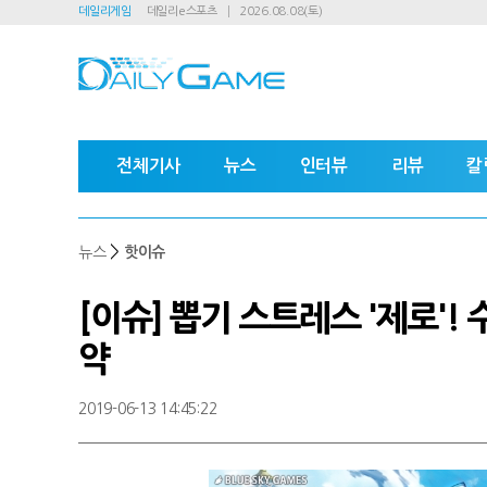
데일리게임
데일리e스포츠
2026.08.08(토)
전체기사
뉴스
인터뷰
리뷰
칼
>
뉴스
핫이슈
[이슈] 뽑기 스트레스 '제로'!
약
2019-06-13 14:45:22