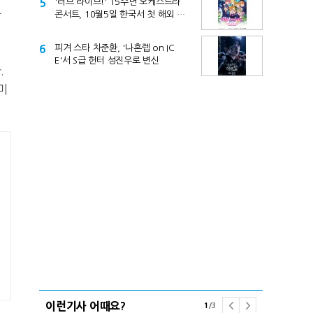
5
'러브 라이브!' 15주년 오케스트라
과
콘서트, 10월5일 한국서 첫 해외 공
연
6
피겨 스타 차준환, '나혼렙 on IC
E'서 S급 헌터 성진우로 변신
.
미
이런기사 어때요?
1
/
3