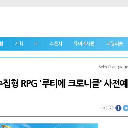
럼
기획
IT
스폰서
유머게시판
데일리숏
Select Languag
 수집형 RPG '루티에 크로니클' 사전예