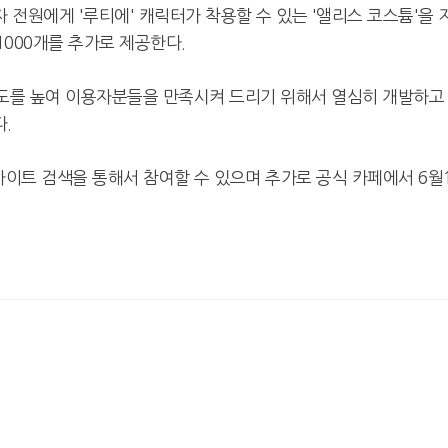
전원에게 '루티에' 캐릭터가 착용할 수 있는 '앨리스 코스튬'을 
1000개를 추가로 제공한다.
도를 높여 이용자분들을 만족시켜 드리기 위해서 열심히 개발하고
.
넷마블, 2분기 매출 7492억
크래프톤, '게임스
원 기록
5종 공개
사이트 검색을 통해서 참여할 수 있으며 추가로 공식 카페에서 6월
달리고 헌혈하고…'블루아
카카오게임즈, 내
카' 이색 사회공헌
환 자신