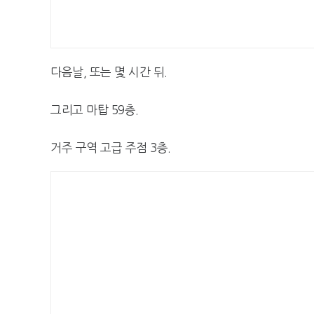
다음날, 또는 몇 시간 뒤.
그리고 마탑 59층.
거주 구역 고급 주점 3층.