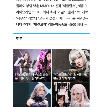
플레이 부담 낮춘 MMOLite 신작 '이클립스', 9월10일 출격
라이엇게임즈, TFT 최대 축제 '와일드 팬페스트' 개막
'제우스' 개발팀 "모두가 경쟁의 재미 누리는 MMORPG로 만들 것"
니다온라인, '밀짚모자' 강화·이동속도 +500 혜택 이벤트 진행
포토
[지스타25] 미녀 부스걸 총출
'게이트 오브 게이츠' 여전사로
동…엔씨 부스 들여다보기
변신한 아자 미유코