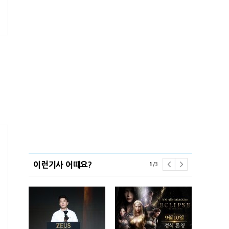
이런기사 어때요?
1
/
3