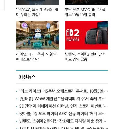
컴'서 신작
"'제우스', 모두가 경쟁의 재
부담 낮춘 MMOLite '이클
피겨 스타 차준
미 누리는 게임"
립스' 9월10일 출격
성진우로 변
년 흑자 전
라이엇, 'TFT' 축제 '와일드
닌텐도, 스위치2 판매 감소
넥슨, 대구 
팬페스트' 개막
에도 영익 급증
전설' IP 개방
최신뉴스
'러브 라이브!' 15주년 오케스트라 콘서트, 10월5일 한국서 첫 해외 공연
[인터뷰] WoW 개발진 "'울라텍의 저주'서 숙제 부담 줄이고 보상 높여"
SD건담 지 제네레이션 이터널, 인기 스토리 이벤트 '라크로아의 용사' 재개최
넷마블, '킹 오브 파이터 AFK' 신규 파이터 '애쉬 크림존' 업데이트
닌텐도, 스위치2 판매량 감소에도 디지털 매출 증가로 영익 급증
사우디서 커지는 K-게임 존재감…모바일·e스포츠가 이끌었다