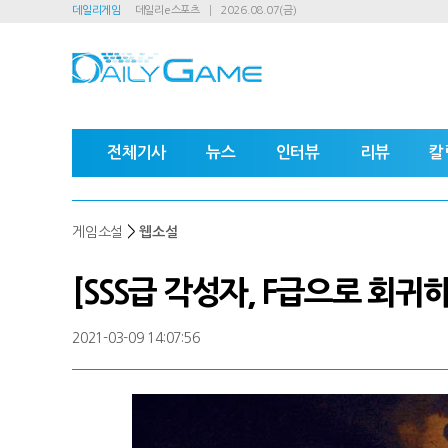
데일리게임
데일리e스포츠
2026.08.07(금)
전체기사
뉴스
인터뷰
리뷰
칼
>
게임소설
웹소설
[SSS급 각성자, F급으로 회귀하
2021-03-09 14:07:56