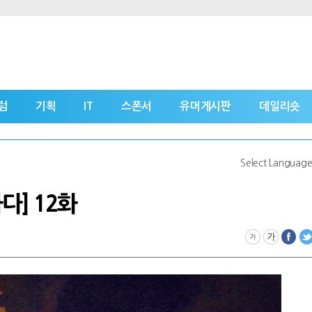
럼
기획
IT
스폰서
유머게시판
데일리숏
Select Languag
다] 12화