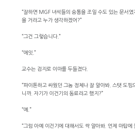
“잘하면 MGF 녀석들의 숨통을 조일 수도 있는 문서였
을 거라고 누가 생각하겠어?”
“그건 그렇습니다.”
“에잇.”
교수는 검지로 이마를 두들겼다.
“파이톤하고 싸웠던 그놈 정체나 잘 알아봐. 스탯 도핑
니까. 자기가 이건기의 동료라고 했지?”
“예.”
“그럼 아예 이건기에 대해서도 싹 알아봐. 언제 마탑에 