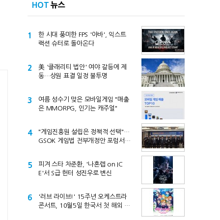
HOT
뉴스
1
한 시대 풍미한 FPS '아바', 익스트
랙션 슈터로 돌아온다
2
美 '클래리티 법안' 여야 갈등에 제
동…상원 표결 일정 불투명
3
여름 성수기 맞은 모바일게임 "매출
은 MMORPG, 인기는 캐주얼"
4
"게임진흥원 설립은 정책적 선택"…
GSOK 게임법 전부개정안 포럼서
제기
5
피겨 스타 차준환, '나혼렙 on IC
E'서 S급 헌터 성진우로 변신
6
'러브 라이브!' 15주년 오케스트라
콘서트, 10월5일 한국서 첫 해외 공
연