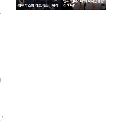
엔씨 '신더시티'의 섹시한 총잡
웹젠 부스의 '테르비스' 니왈레
이 '엔젤'
녔
테
”