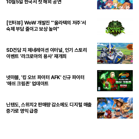
10월5일 한국서 첫 해외 공연
[인터뷰] WoW 개발진 "'울라텍의 저주'서
숙제 부담 줄이고 보상 높여"
SD건담 지 제네레이션 이터널, 인기 스토리
이벤트 '라크로아의 용사' 재개최
넷마블, '킹 오브 파이터 AFK' 신규 파이터
'애쉬 크림존' 업데이트
닌텐도, 스위치2 판매량 감소에도 디지털 매출
증가로 영익 급증