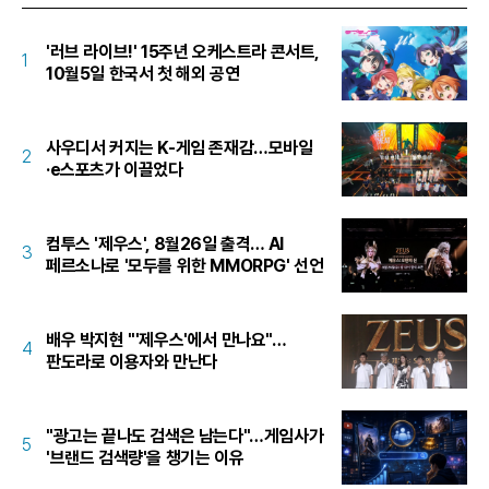
'러브 라이브!' 15주년 오케스트라 콘서트,
1
10월5일 한국서 첫 해외 공연
사우디서 커지는 K-게임 존재감…모바일
2
·e스포츠가 이끌었다
컴투스 '제우스', 8월26일 출격… AI
3
페르소나로 '모두를 위한 MMORPG' 선언
배우 박지현 "'제우스'에서 만나요"…
4
판도라로 이용자와 만난다
"광고는 끝나도 검색은 남는다"…게임사가
5
'브랜드 검색량'을 챙기는 이유