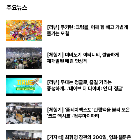
주요뉴스
[리뷰] 쿠키런: 크럼블, 어깨 힘 빼고 가볍게
즐기는 모험
[체험기] 마비노기 이터니티, 깔끔하게
재개발된 에린 인상적
[리뷰] 무대는 정글로, 즐길 거리는
풍성하게…'데이브 더 다이버: 인 더 정글'
[체험기] '플레이엑스포' 관람객을 불러 모은
'코드 엑시트'·'컴투마이파티'
[기자석] 최휘영 장관의 300일, 영화·웹툰은