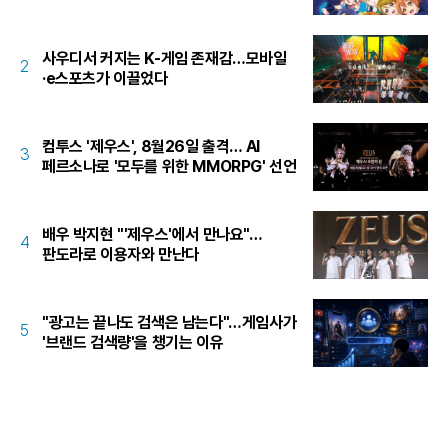
사우디서 커지는 K-게임 존재감…모바일
2
·e스포츠가 이끌었다
컴투스 '제우스', 8월26일 출격… AI
3
페르소나로 '모두를 위한 MMORPG' 선언
배우 박지현 "'제우스'에서 만나요"…
4
판도라로 이용자와 만난다
"광고는 끝나도 검색은 남는다"…게임사가
5
'브랜드 검색량'을 챙기는 이유