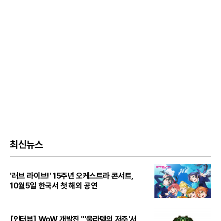
최신뉴스
'러브 라이브!' 15주년 오케스트라 콘서트,
10월5일 한국서 첫 해외 공연
[인터뷰] WoW 개발진 "'울라텍의 저주'서