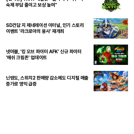
숙제 부담 줄이고 보상 높여"
SD건담 지 제네레이션 이터널, 인기 스토리
이벤트 '라크로아의 용사' 재개최
넷마블, '킹 오브 파이터 AFK' 신규 파이터
'애쉬 크림존' 업데이트
닌텐도, 스위치2 판매량 감소에도 디지털 매출
증가로 영익 급증