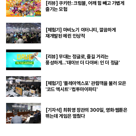
[리뷰] 쿠키런: 크럼블, 어깨 힘 빼고 가볍게
즐기는 모험
[체험기] 마비노기 이터니티, 깔끔하게
재개발된 에린 인상적
[리뷰] 무대는 정글로, 즐길 거리는
풍성하게…'데이브 더 다이버: 인 더 정글'
[체험기] '플레이엑스포' 관람객을 불러 모은
'코드 엑시트'·'컴투마이파티'
[기자석] 최휘영 장관의 300일, 영화·웹툰은
뛰는데 게임은 멈췄다