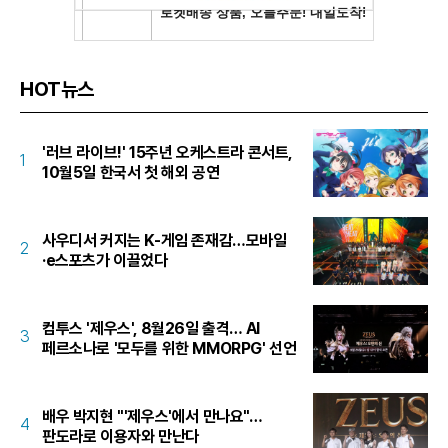
HOT뉴스
'러브 라이브!' 15주년 오케스트라 콘서트,
1
10월5일 한국서 첫 해외 공연
사우디서 커지는 K-게임 존재감…모바일
2
·e스포츠가 이끌었다
컴투스 '제우스', 8월26일 출격… AI
3
페르소나로 '모두를 위한 MMORPG' 선언
배우 박지현 "'제우스'에서 만나요"…
4
판도라로 이용자와 만난다