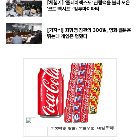
[체험기] '플레이엑스포' 관람객을 불러 모은
'코드 엑시트'·'컴투마이파티'
[기자석] 최휘영 장관의 300일, 영화·웹툰은
뛰는데 게임은 멈췄다