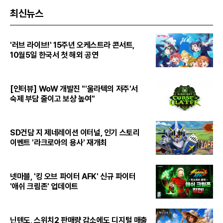
최신뉴스
'러브 라이브!' 15주년 오케스트라 콘서트,
10월5일 한국서 첫 해외 공연
[인터뷰] WoW 개발진 "'울라텍의 저주'서
숙제 부담 줄이고 보상 높여"
SD건담 지 제네레이션 이터널, 인기 스토리
이벤트 '라크로아의 용사' 재개최
넷마블, '킹 오브 파이터 AFK' 신규 파이터
'애쉬 크림존' 업데이트
닌텐도, 스위치2 판매량 감소에도 디지털 매출