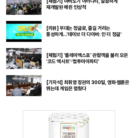
[체험기] 마비노기 이터니티, 깔끔하게
재개발된 에린 인상적
[리뷰] 무대는 정글로, 즐길 거리는
풍성하게…'데이브 더 다이버: 인 더 정글'
[체험기] '플레이엑스포' 관람객을 불러 모은
'코드 엑시트'·'컴투마이파티'
[기자석] 최휘영 장관의 300일, 영화·웹툰은
뛰는데 게임은 멈췄다