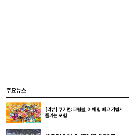
주요뉴스
[리뷰] 쿠키런: 크럼블, 어깨 힘 빼고 가볍게
즐기는 모험