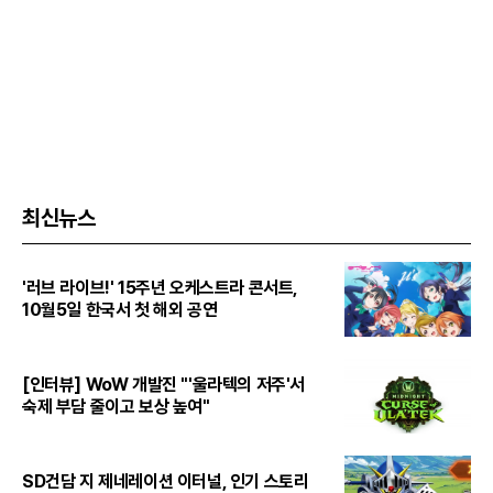
최신뉴스
'러브 라이브!' 15주년 오케스트라 콘서트,
10월5일 한국서 첫 해외 공연
[인터뷰] WoW 개발진 "'울라텍의 저주'서
숙제 부담 줄이고 보상 높여"
SD건담 지 제네레이션 이터널, 인기 스토리