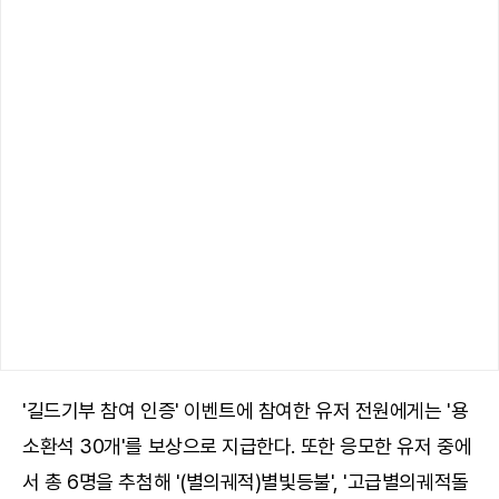
'길드기부 참여 인증' 이벤트에 참여한 유저 전원에게는 '용
소환석 30개'를 보상으로 지급한다. 또한 응모한 유저 중에
서 총 6명을 추첨해 '(별의궤적)별빛등불', '고급별의궤적돌