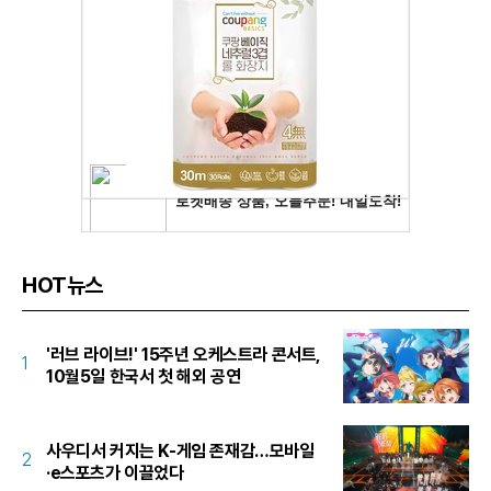
HOT뉴스
'러브 라이브!' 15주년 오케스트라 콘서트,
1
10월5일 한국서 첫 해외 공연
사우디서 커지는 K-게임 존재감…모바일
2
·e스포츠가 이끌었다