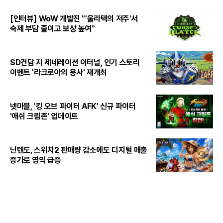
[인터뷰] WoW 개발진 "'울라텍의 저주'서
숙제 부담 줄이고 보상 높여"
SD건담 지 제네레이션 이터널, 인기 스토리
이벤트 '라크로아의 용사' 재개최
넷마블, '킹 오브 파이터 AFK' 신규 파이터
'애쉬 크림존' 업데이트
닌텐도, 스위치2 판매량 감소에도 디지털 매출
증가로 영익 급증