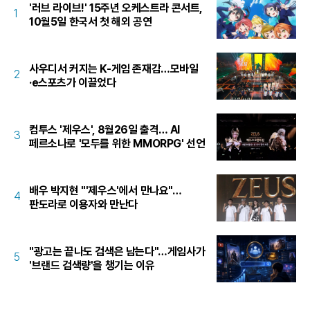
'러브 라이브!' 15주년 오케스트라 콘서트,
1
10월5일 한국서 첫 해외 공연
사우디서 커지는 K-게임 존재감…모바일
2
·e스포츠가 이끌었다
컴투스 '제우스', 8월26일 출격… AI
3
페르소나로 '모두를 위한 MMORPG' 선언
배우 박지현 "'제우스'에서 만나요"…
4
판도라로 이용자와 만난다
"광고는 끝나도 검색은 남는다"…게임사가
5
'브랜드 검색량'을 챙기는 이유