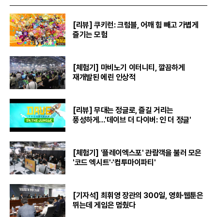
[리뷰] 쿠키런: 크럼블, 어깨 힘 빼고 가볍게
즐기는 모험
[체험기] 마비노기 이터니티, 깔끔하게
재개발된 에린 인상적
[리뷰] 무대는 정글로, 즐길 거리는
풍성하게…'데이브 더 다이버: 인 더 정글'
[체험기] '플레이엑스포' 관람객을 불러 모은
'코드 엑시트'·'컴투마이파티'
[기자석] 최휘영 장관의 300일, 영화·웹툰은
뛰는데 게임은 멈췄다