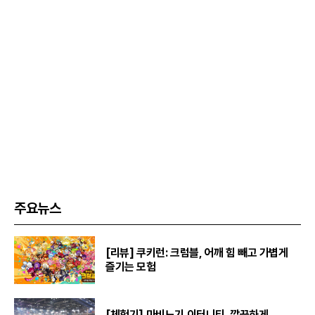
주요뉴스
[리뷰] 쿠키런: 크럼블, 어깨 힘 빼고 가볍게
즐기는 모험
[체험기] 마비노기 이터니티, 깔끔하게