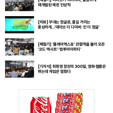
재개발된 에린 인상적
[리뷰] 무대는 정글로, 즐길 거리는
풍성하게…'데이브 더 다이버: 인 더 정글'
[체험기] '플레이엑스포' 관람객을 불러 모은
'코드 엑시트'·'컴투마이파티'
[기자석] 최휘영 장관의 300일, 영화·웹툰은
뛰는데 게임은 멈췄다