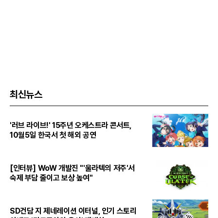
최신뉴스
'러브 라이브!' 15주년 오케스트라 콘서트,
10월5일 한국서 첫 해외 공연
[인터뷰] WoW 개발진 "'울라텍의 저주'서
숙제 부담 줄이고 보상 높여"
SD건담 지 제네레이션 이터널, 인기 스토리