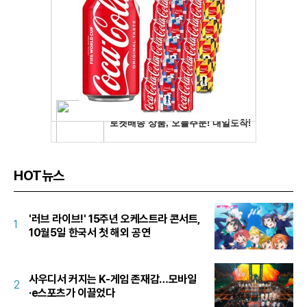
HOT뉴스
'러브 라이브!' 15주년 오케스트라 콘서트,
1
10월5일 한국서 첫 해외 공연
사우디서 커지는 K-게임 존재감…모바일
2
·e스포츠가 이끌었다