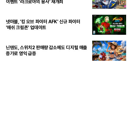
이벤트 '라크로아의 용사' 재개최
넷마블, '킹 오브 파이터 AFK' 신규 파이터
'애쉬 크림존' 업데이트
닌텐도, 스위치2 판매량 감소에도 디지털 매출
증가로 영익 급증