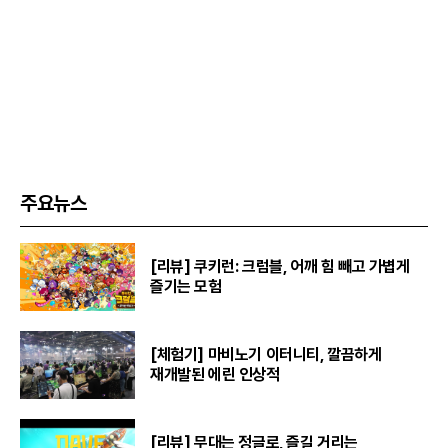
주요뉴스
[리뷰] 쿠키런: 크럼블, 어깨 힘 빼고 가볍게
즐기는 모험
[체험기] 마비노기 이터니티, 깔끔하게
재개발된 에린 인상적
[리뷰] 무대는 정글로, 즐길 거리는