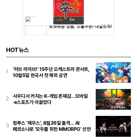
HOT뉴스
'러브 라이브!' 15주년 오케스트라 콘서트,
1
10월5일 한국서 첫 해외 공연
사우디서 커지는 K-게임 존재감…모바일
2
·e스포츠가 이끌었다
컴투스 '제우스', 8월26일 출격… AI
3
페르소나로 '모두를 위한 MMORPG' 선언