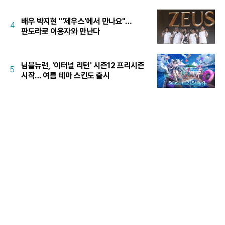
배우 박지현 "'제우스'에서 만나요"…
4
판도라로 이용자와 만난다
님블뉴런, '이터널 리턴' 시즌12 프리시즌
5
시작… 여름 테마 스킨도 출시