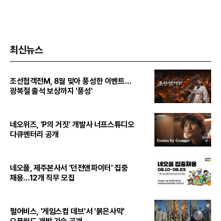
최신뉴스
조선협객전M, 8월 맞아 풍성한 이벤트…
광복절 출석 보상까지 '풍성'
네오위즈, 'P의 거짓' 개발사 너프스튜디오
다큐멘터리 공개
네오플, 제주본사서 '던전앤파이터' 집중
채용…12개 직무 모집
펄어비스, '게임스컴 데브'서 '붉은사막'