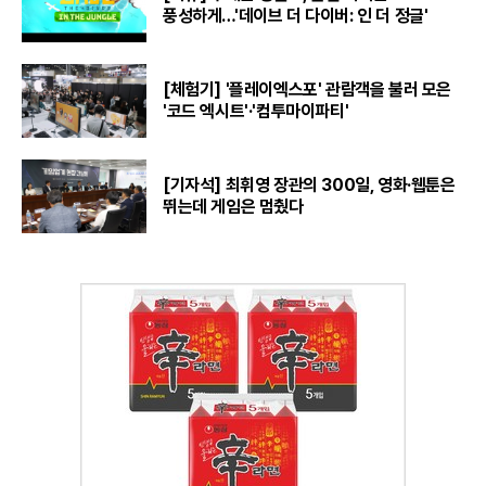
풍성하게…'데이브 더 다이버: 인 더 정글'
[체험기] '플레이엑스포' 관람객을 불러 모은
'코드 엑시트'·'컴투마이파티'
[기자석] 최휘영 장관의 300일, 영화·웹툰은
뛰는데 게임은 멈췄다