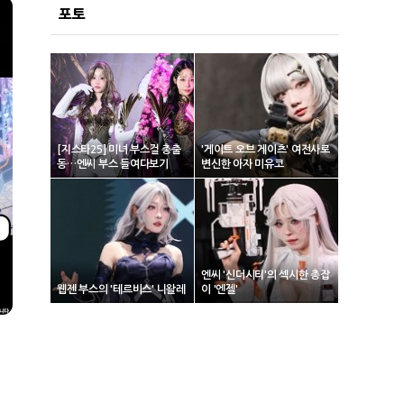
포토
[지스타25] 미녀 부스걸 총출
'게이트 오브 게이츠' 여전사로
동…엔씨 부스 들여다보기
변신한 아자 미유코
엔씨 '신더시티'의 섹시한 총잡
웹젠 부스의 '테르비스' 니왈레
이 '엔젤'