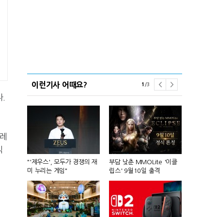
이런기사 어때요?
1
/
3
.
플레
익
컴'서 신작
"'제우스', 모두가 경쟁의 재
부담 낮춘 MMOLite '이클
피겨 스타 차준
미 누리는 게임"
립스' 9월10일 출격
성진우로 변