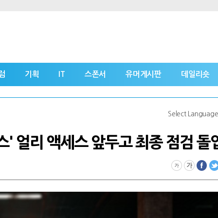
럼
기획
IT
스폰서
유머게시판
데일리숏
Select Languag
' 얼리 액세스 앞두고 최종 점검 돌