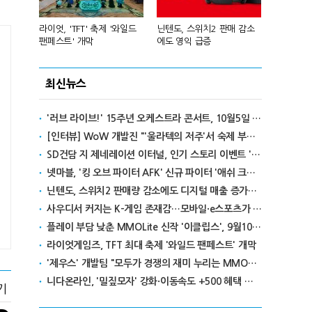
년 흑자 전
라이엇, 'TFT' 축제 '와일드
닌텐도, 스위치2 판매 감소
넥슨, 대구 
팬페스트' 개막
에도 영익 급증
전설' IP 개방
최신뉴스
'러브 라이브!' 15주년 오케스트라 콘서트, 10월5일 한국서 첫 해외 공연
[인터뷰] WoW 개발진 "'울라텍의 저주'서 숙제 부담 줄이고 보상 높여"
SD건담 지 제네레이션 이터널, 인기 스토리 이벤트 '라크로아의 용사' 재개최
넷마블, '킹 오브 파이터 AFK' 신규 파이터 '애쉬 크림존' 업데이트
닌텐도, 스위치2 판매량 감소에도 디지털 매출 증가로 영익 급증
사우디서 커지는 K-게임 존재감…모바일·e스포츠가 이끌었다
플레이 부담 낮춘 MMOLite 신작 '이클립스', 9월10일 출격
라이엇게임즈, TFT 최대 축제 '와일드 팬페스트' 개막
'제우스' 개발팀 "모두가 경쟁의 재미 누리는 MMORPG로 만들 것"
니다온라인, '밀짚모자' 강화·이동속도 +500 혜택 이벤트 진행
기