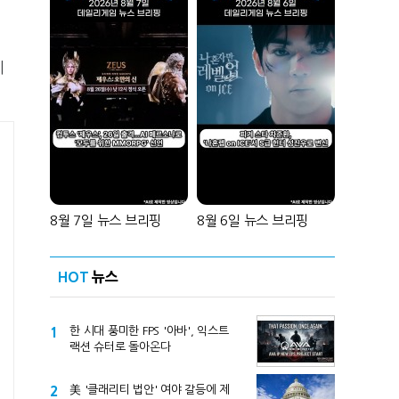
미
8월 7일 뉴스 브리핑
8월 6일 뉴스 브리핑
HOT
뉴스
1
한 시대 풍미한 FPS '아바', 익스트
랙션 슈터로 돌아온다
2
美 '클래리티 법안' 여야 갈등에 제