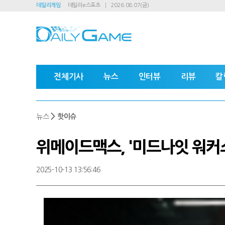
데일리게임
데일리e스포츠
2026.08.07(금)
전체기사
뉴스
인터뷰
리뷰
칼
>
뉴스
핫이슈
위메이드맥스, '미드나잇 워커스
2025-10-13 13:56:46