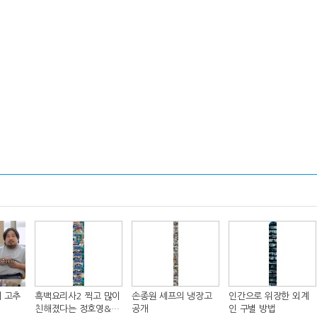
 고추
흑백요리사2 찍고 많이
손종원 셰프의 냉장고
인간으로 위장한 외계
친해졌다는 정호영&샘
공개
인 구별 방법