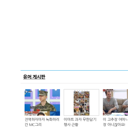
유머 게시판
전역하자마자 녹화하러
이마트 과자 무한담기
이 고추장 어머니
간 MC그리
행사 근황
장 아니잖아요!