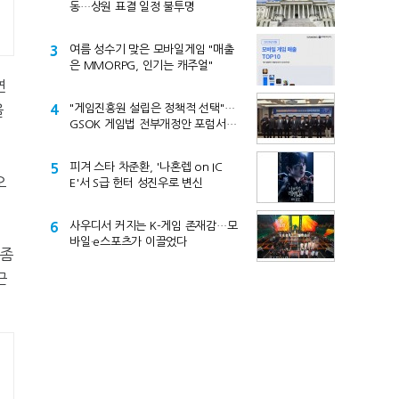
동…상원 표결 일정 불투명
3
여름 성수기 맞은 모바일게임 "매출
은 MMORPG, 인기는 캐주얼"
연
을
4
"게임진흥원 설립은 정책적 선택"…
GSOK 게임법 전부개정안 포럼서
제기
5
피겨 스타 차준환, '나혼렙 on IC
오
E'서 S급 헌터 성진우로 변신
6
사우디서 커지는 K-게임 존재감…모
바일·e스포츠가 이끌었다
 좀
근