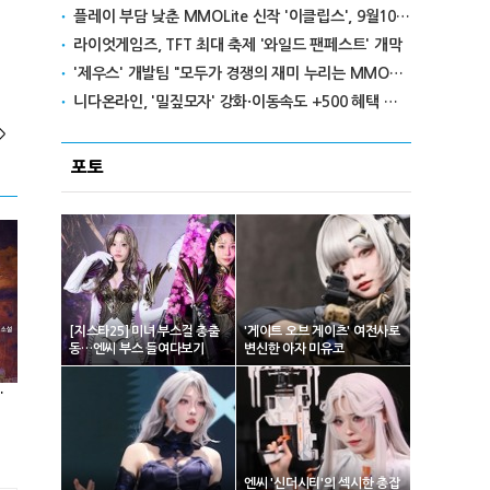
플레이 부담 낮춘 MMOLite 신작 '이클립스', 9월10일 출격
라이엇게임즈, TFT 최대 축제 '와일드 팬페스트' 개막
'제우스' 개발팀 "모두가 경쟁의 재미 누리는 MMORPG로 만들 것"
니다온라인, '밀짚모자' 강화·이동속도 +500 혜택 이벤트 진행
>
포토
[지스타25] 미녀 부스걸 총출
'게이트 오브 게이츠' 여전사로
동…엔씨 부스 들여다보기
변신한 아자 미유코
하다] 25화
엔씨 '신더시티'의 섹시한 총잡