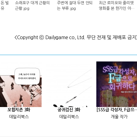
돈 빌
소래포구 대게 근황의
주변에 절대 두면 안되
최근 로미오와 줄리엣
이유
근황.jpg
는 부류.jpg
영화를 본 한가인 아들
반응.jpg
<Copyright ⓒ Dailygame co, Ltd. 무단 전재 및 재배포 금지
오합지존 3화
궁귀검신 3화
[SSS급 각성자, F급으로 회귀
데일리북스
데일리북스
개울 작가