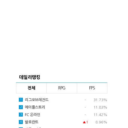
데일리랭킹
전체
RPG
FPS
리그오브레전드
-
31.73%
1
메이플스토리
-
11.83%
2
FC 온라인
-
11.42%
3
발로란트
▲1
8.96%
4