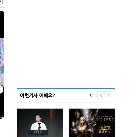
기
이런기사 어때요?
1
/
3