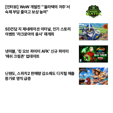
[인터뷰] WoW 개발진 "'울라텍의 저주'서
숙제 부담 줄이고 보상 높여"
SD건담 지 제네레이션 이터널, 인기 스토리
이벤트 '라크로아의 용사' 재개최
넷마블, '킹 오브 파이터 AFK' 신규 파이터
'애쉬 크림존' 업데이트
닌텐도, 스위치2 판매량 감소에도 디지털 매출
증가로 영익 급증