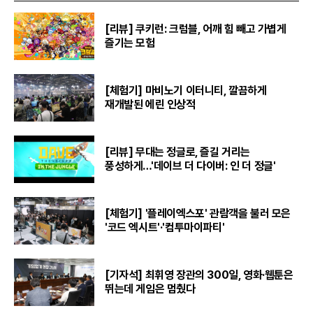
[리뷰] 쿠키런: 크럼블, 어깨 힘 빼고 가볍게
즐기는 모험
[체험기] 마비노기 이터니티, 깔끔하게
재개발된 에린 인상적
[리뷰] 무대는 정글로, 즐길 거리는
풍성하게…'데이브 더 다이버: 인 더 정글'
[체험기] '플레이엑스포' 관람객을 불러 모은
'코드 엑시트'·'컴투마이파티'
[기자석] 최휘영 장관의 300일, 영화·웹툰은
뛰는데 게임은 멈췄다