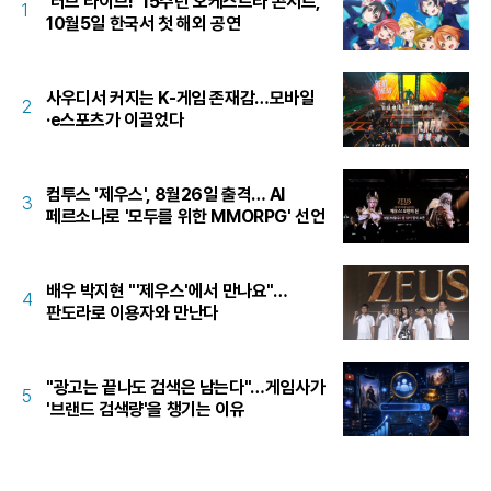
'러브 라이브!' 15주년 오케스트라 콘서트,
1
10월5일 한국서 첫 해외 공연
사우디서 커지는 K-게임 존재감…모바일
2
·e스포츠가 이끌었다
컴투스 '제우스', 8월26일 출격… AI
3
페르소나로 '모두를 위한 MMORPG' 선언
배우 박지현 "'제우스'에서 만나요"…
4
판도라로 이용자와 만난다
"광고는 끝나도 검색은 남는다"…게임사가
5
'브랜드 검색량'을 챙기는 이유