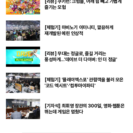
[리뷰] 쿠키런: 크럼블, 어깨 힘 빼고 가볍게
즐기는 모험
[체험기] 마비노기 이터니티, 깔끔하게
재개발된 에린 인상적
[리뷰] 무대는 정글로, 즐길 거리는
풍성하게…'데이브 더 다이버: 인 더 정글'
[체험기] '플레이엑스포' 관람객을 불러 모은
'코드 엑시트'·'컴투마이파티'
[기자석] 최휘영 장관의 300일, 영화·웹툰은
뛰는데 게임은 멈췄다