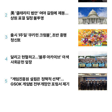
美 '클래리티 법안' 여야 갈등에 제동…
2
상원 표결 일정 불투명
출시 1주일 '쿠키런 크럼블', 초반 흥행
3
청신호
달리고 헌혈하고…'블루 아카이브' 이색
4
사회공헌 앞장
"게임진흥원 설립은 정책적 선택"…
5
GSOK 게임법 전부개정안 포럼서 제기