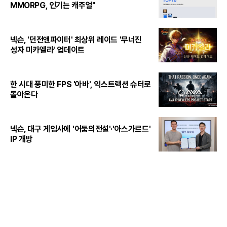
MMORPG, 인기는 캐주얼"
넥슨, '던전앤파이터' 최상위 레이드 '무너진
성자 미카엘라' 업데이트
한 시대 풍미한 FPS '아바', 익스트랙션 슈터로
돌아온다
넥슨, 대구 게임사에 '어둠의전설'·'아스가르드'
IP 개방