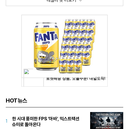
데일리 숏 더보기
HOT뉴스
한 시대 풍미한 FPS '아바', 익스트랙션
1
슈터로 돌아온다