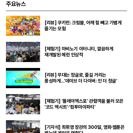
주요뉴스
[리뷰] 쿠키런: 크럼블, 어깨 힘 빼고 가볍게
즐기는 모험
[체험기] 마비노기 이터니티, 깔끔하게
재개발된 에린 인상적
[리뷰] 무대는 정글로, 즐길 거리는
풍성하게…'데이브 더 다이버: 인 더 정글'
[체험기] '플레이엑스포' 관람객을 불러 모은
'코드 엑시트'·'컴투마이파티'
[기자석] 최휘영 장관의 300일, 영화·웹툰은