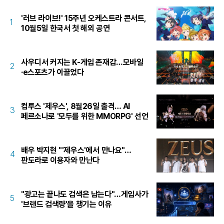
'러브 라이브!' 15주년 오케스트라 콘서트,
1
10월5일 한국서 첫 해외 공연
사우디서 커지는 K-게임 존재감…모바일
2
·e스포츠가 이끌었다
컴투스 '제우스', 8월26일 출격… AI
3
페르소나로 '모두를 위한 MMORPG' 선언
배우 박지현 "'제우스'에서 만나요"…
4
판도라로 이용자와 만난다
"광고는 끝나도 검색은 남는다"…게임사가
5
'브랜드 검색량'을 챙기는 이유