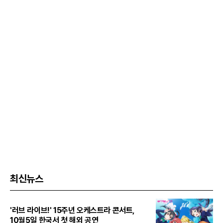
최신뉴스
'러브 라이브!' 15주년 오케스트라 콘서트,
10월5일 한국서 첫 해외 공연