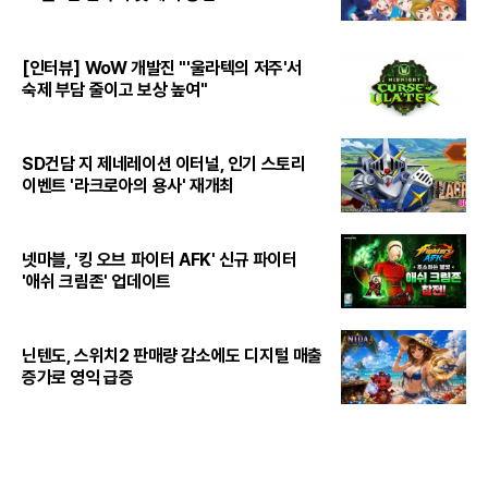
[인터뷰] WoW 개발진 "'울라텍의 저주'서
숙제 부담 줄이고 보상 높여"
SD건담 지 제네레이션 이터널, 인기 스토리
이벤트 '라크로아의 용사' 재개최
넷마블, '킹 오브 파이터 AFK' 신규 파이터
'애쉬 크림존' 업데이트
닌텐도, 스위치2 판매량 감소에도 디지털 매출
증가로 영익 급증