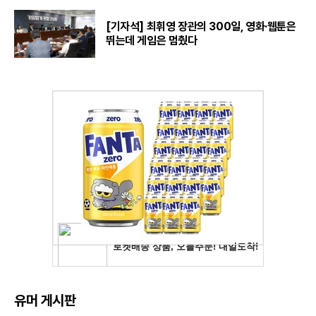
[기자석] 최휘영 장관의 300일, 영화·웹툰은
뛰는데 게임은 멈췄다
유머 게시판