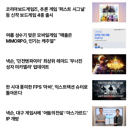
코리아보드게임즈, 추론 게임 '퍼스트 시그널'
등 신작 보드게임 4종 출시
여름 성수기 맞은 모바일게임 "매출은
MMORPG, 인기는 캐주얼"
넥슨, '던전앤파이터' 최상위 레이드 '무너진
성자 미카엘라' 업데이트
한 시대 풍미한 FPS '아바', 익스트랙션 슈터로
돌아온다
넥슨, 대구 게임사에 '어둠의전설'·'아스가르드'
IP 개방