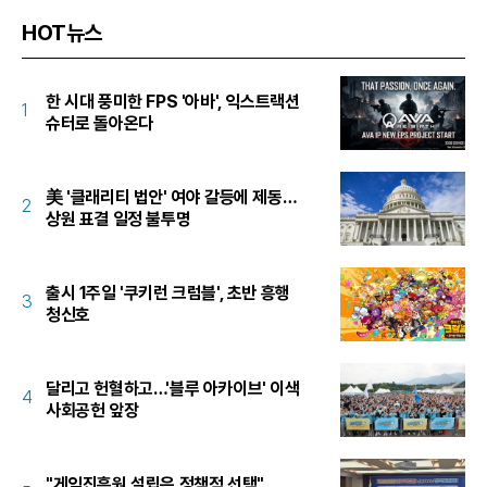
HOT뉴스
한 시대 풍미한 FPS '아바', 익스트랙션
1
슈터로 돌아온다
美 '클래리티 법안' 여야 갈등에 제동…
2
상원 표결 일정 불투명
출시 1주일 '쿠키런 크럼블', 초반 흥행
3
청신호
달리고 헌혈하고…'블루 아카이브' 이색
4
사회공헌 앞장
"게임진흥원 설립은 정책적 선택"…