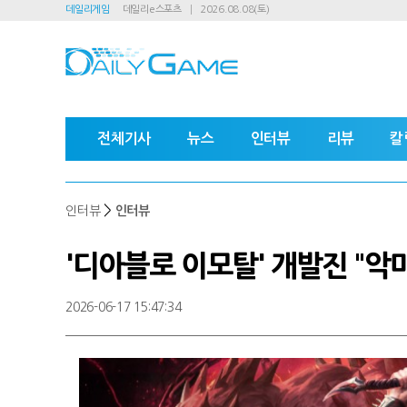
데일리게임
데일리e스포츠
2026.08.08(토)
전체기사
뉴스
인터뷰
리뷰
칼
>
인터뷰
인터뷰
'디아블로 이모탈' 개발진 "악
2026-06-17 15:47:34