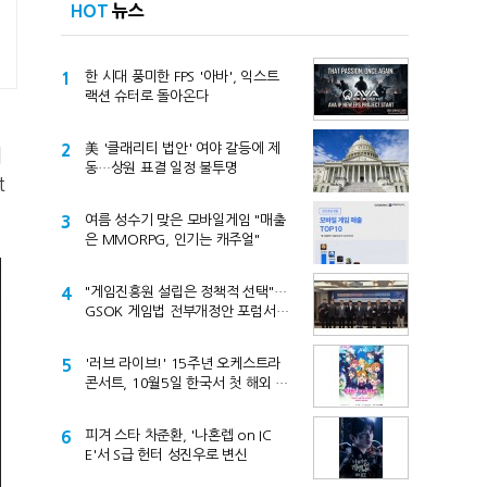
HOT
뉴스
1
한 시대 풍미한 FPS '아바', 익스트
랙션 슈터로 돌아온다
2
美 '클래리티 법안' 여야 갈등에 제
게
동…상원 표결 일정 불투명
t
3
여름 성수기 맞은 모바일게임 "매출
은 MMORPG, 인기는 캐주얼"
4
"게임진흥원 설립은 정책적 선택"…
GSOK 게임법 전부개정안 포럼서
제기
5
'러브 라이브!' 15주년 오케스트라
콘서트, 10월5일 한국서 첫 해외 공
연
6
피겨 스타 차준환, '나혼렙 on IC
E'서 S급 헌터 성진우로 변신