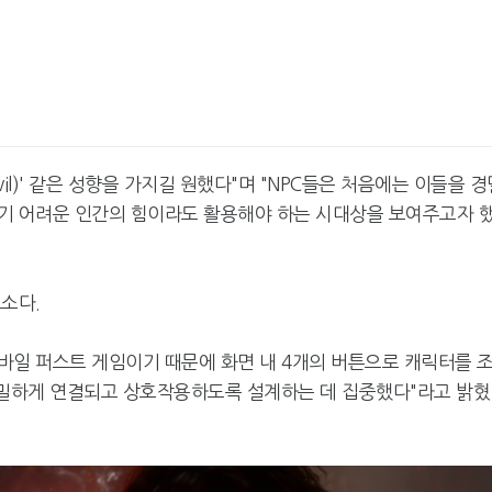
넷마블, 2분기 매출 7492억
크래프톤, '게임스
원 기록
5종 공개
vil)' 같은 성향을 가지길 원했다"며 "NPC들은 처음에는 이들을 경
달리고 헌혈하고…'블루아
카카오게임즈, 내
기 어려운 인간의 힘이라도 활용해야 하는 시대상을 보여주고자 
카' 이색 사회공헌
환 자신
소다.
모바일 퍼스트 게임이기 때문에 화면 내 4개의 버튼으로 캐릭터를 
긴밀하게 연결되고 상호작용하도록 설계하는 데 집중했다"라고 밝혔