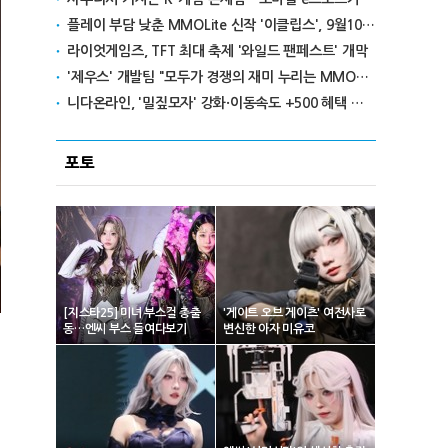
플레이 부담 낮춘 MMOLite 신작 '이클립스', 9월10일 출격
라이엇게임즈, TFT 최대 축제 '와일드 팬페스트' 개막
'제우스' 개발팀 "모두가 경쟁의 재미 누리는 MMORPG로 만들 것"
니다온라인, '밀짚모자' 강화·이동속도 +500 혜택 이벤트 진행
포토
[지스타25] 미녀 부스걸 총출
'게이트 오브 게이츠' 여전사로
동…엔씨 부스 들여다보기
변신한 아자 미유코