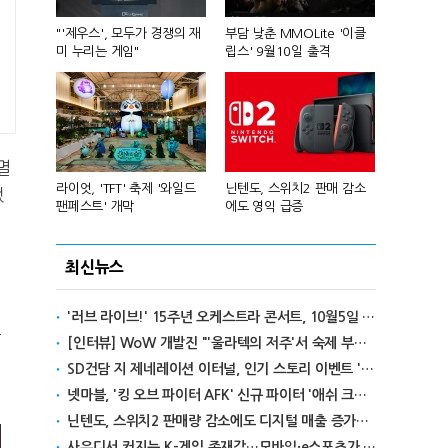
컴'서 신작
"'제우스', 모두가 경쟁의 재
부담 낮춘 MMOLite '이클
피겨 스타 차준
미 누리는 게임"
립스' 9월10일 출격
성진우로 변
멸
년 흑자 전
라이엇, 'TFT' 축제 '와일드
닌텐도, 스위치2 판매 감소
넥슨, 대구 
했
팬페스트' 개막
에도 영익 급증
전설' IP 개방
최신뉴스
'러브 라이브!' 15주년 오케스트라 콘서트, 10월5일 한국서 첫 해외 공연
조
[인터뷰] WoW 개발진 "'울라텍의 저주'서 숙제 부담 줄이고 보상 높여"
SD건담 지 제네레이션 이터널, 인기 스토리 이벤트 '라크로아의 용사' 재개최
넷마블, '킹 오브 파이터 AFK' 신규 파이터 '애쉬 크림존' 업데이트
닌텐도, 스위치2 판매량 감소에도 디지털 매출 증가로 영익 급증
사우디서 커지는 K-게임 존재감…모바일·e스포츠가 이끌었다