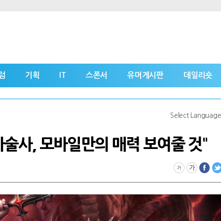
럼
기획
IT
스폰서
유머게시판
데일리숏
Select Languag
마술사, 모바일만의 매력 보여줄 것"