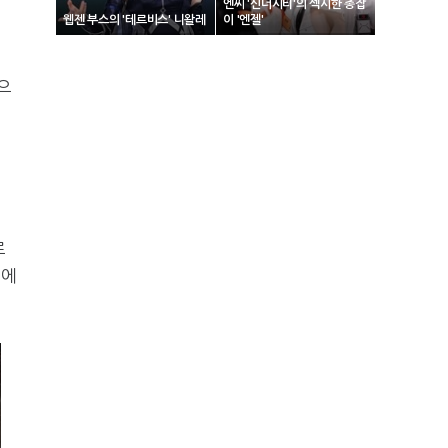
엔씨 '신더시티'의 섹시한 총잡
웹젠 부스의 '테르비스' 니왈레
이 '엔젤'
으
로
조에