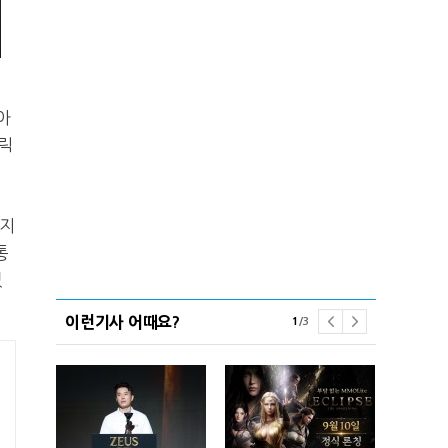
아
릭
 지
통
있
이런기사 어때요?
1
/
3