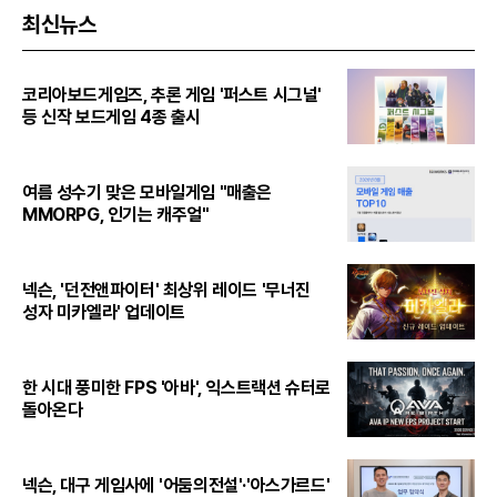
최신뉴스
코리아보드게임즈, 추론 게임 '퍼스트 시그널'
등 신작 보드게임 4종 출시
여름 성수기 맞은 모바일게임 "매출은
MMORPG, 인기는 캐주얼"
넥슨, '던전앤파이터' 최상위 레이드 '무너진
성자 미카엘라' 업데이트
한 시대 풍미한 FPS '아바', 익스트랙션 슈터로
돌아온다
넥슨, 대구 게임사에 '어둠의전설'·'아스가르드'