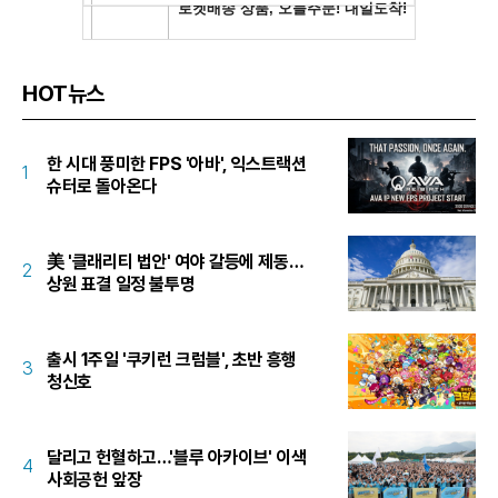
HOT뉴스
한 시대 풍미한 FPS '아바', 익스트랙션
1
슈터로 돌아온다
美 '클래리티 법안' 여야 갈등에 제동…
2
상원 표결 일정 불투명
출시 1주일 '쿠키런 크럼블', 초반 흥행
3
청신호
달리고 헌혈하고…'블루 아카이브' 이색
4
사회공헌 앞장