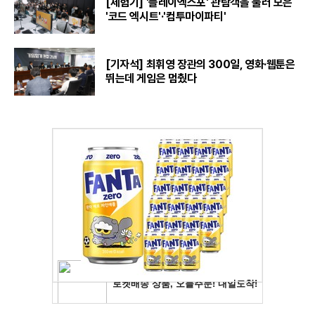
[체험기] '플레이엑스포' 관람객을 불러 모은
'코드 엑시트'·'컴투마이파티'
[기자석] 최휘영 장관의 300일, 영화·웹툰은
뛰는데 게임은 멈췄다