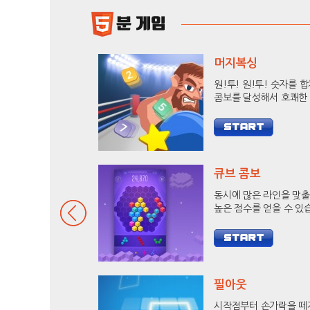
머지복싱
원!투! 원!투! 숫자를 
콤보를 달성해서 호쾌한
로 상대방을 KO 시켜보
큐브 콤보
동시에 많은 라인을 맞
높은 점수를 얻을 수 있
9줄 헥사를 달성하고 랭
도전해 보세요.
필아웃
시작점부터 손가락을 떼