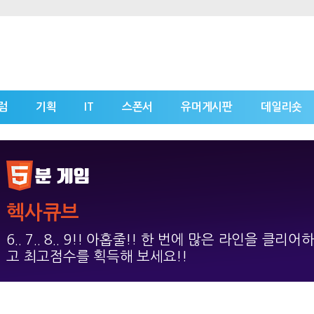
럼
기획
IT
스폰서
유머게시판
데일리숏
헥사큐브
6.. 7.. 8.. 9!! 아홉줄!! 한 번에 많은 라인을 클리어
고 최고점수를 획득해 보세요!!