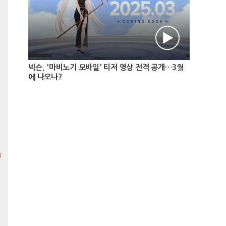
리바운드 볼즈
최고의 중독성! 미니멀한 게임
넥슨, '마비노기 모바일' 티저 영상 전격 공개…3월
플레이! 그저 부수는 것에만
에 나오나?
집중하세요. 수십 개의 공을 날
려 벽돌을 박살내고 랭킹에 도
전해보세요.
슬라이드 퀘스트
방울을 터뜨려 보석을 모으세
요! 방울이 날아가지 않도록
블록을 빈틈없이 메꿔주세요!
컬러팝랭킹
빈공간을 터치하여 가로세로