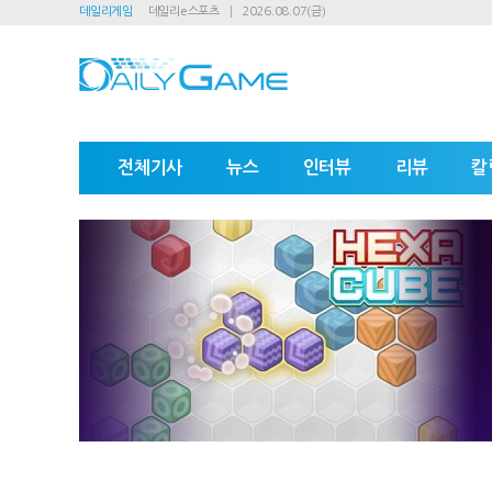
데일리게임
데일리e스포츠
2026.08.07(금)
전체기사
뉴스
인터뷰
리뷰
칼