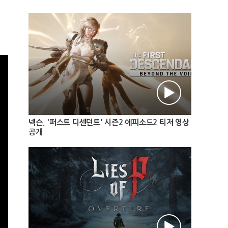
넥슨, '퍼스트 디센던트' 시즌2 에피소드2 티저 영상
공개