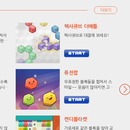
더보기
헥사큐브 더배틀
합쳐서
헥사큐브로 대결해 보세요!
 펀치
세요!
퓨전팝
출수록
무표정한 블록들을 합쳐서 스
습니다.
마일~~ 웃음이 많아지면 고득
킹에
점이 와요!
캔디블라켓
지 않
가로세로 같은 블록을 찾아 교