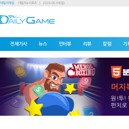
데일리게임
데일리e스포츠
2026.08.09(일)
전체기사
뉴스
인터뷰
리뷰
칼럼
기
머지
원!투!
펀치로 