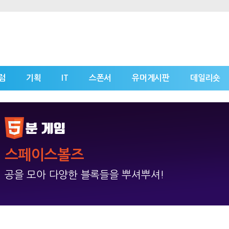
럼
기획
IT
스폰서
유머게시판
데일리숏
스페이스볼즈
공을 모아 다양한 블록들을 뿌셔뿌셔!