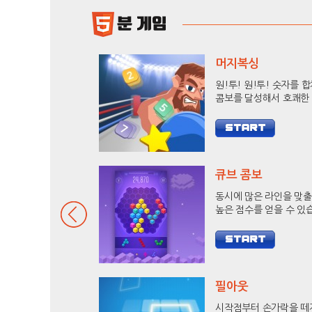
머지복싱
원!투! 원!투! 숫자를 
콤보를 달성해서 호쾌한
로 상대방을 KO 시켜보
큐브 콤보
동시에 많은 라인을 맞
높은 점수를 얻을 수 있
9줄 헥사를 달성하고 랭
도전해 보세요.
필아웃
시작점부터 손가락을 떼