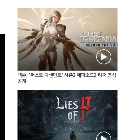
넥슨, '퍼스트 디센던트' 시즌2 에피소드2 티저 영상
공개