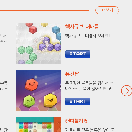
더보기
헥사큐브 더배틀
합쳐서
헥사큐브로 대결해 보세요!
 펀치
세요!
퓨전팝
출수록
무표정한 블록들을 합쳐서 스
습니다.
마일~~ 웃음이 많아지면 고득
킹에
점이 와요!
캔디블라켓
지 않
가로세로 같은 블록을 찾아 교