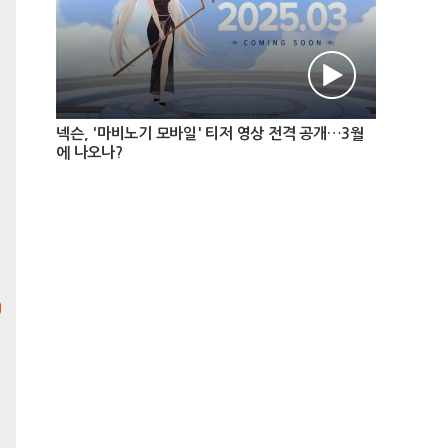
리바운드 볼즈
최고의 중독성! 미니멀한 게임
넥슨, '마비노기 모바일' 티저 영상 전격 공개…3월
플레이! 그저 부수는 것에만
에 나오나?
집중하세요. 수십 개의 공을 날
려 벽돌을 박살내고 랭킹에 도
전해보세요.
슬라이드 퀘스트
방울을 터뜨려 보석을 모으세
요! 방울이 날아가지 않도록
블록을 빈틈없이 메꿔주세요!
컬러팝랭킹
빈공간을 터치하여 가로세로