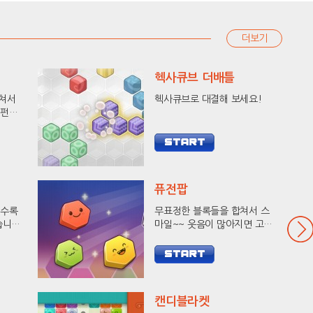
더보기
헥사큐브 더배틀
합쳐서
헥사큐브로 대결해 보세요!
 펀치
세요!
퓨전팝
출수록
무표정한 블록들을 합쳐서 스
습니다.
마일~~ 웃음이 많아지면 고득
킹에
점이 와요!
캔디블라켓