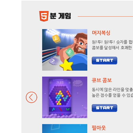
머지복싱
원!투! 원!투! 숫자를 
콤보를 달성해서 호쾌한
로 상대방을 KO 시켜보
큐브 콤보
동시에 많은 라인을 맞
높은 점수를 얻을 수 있
9줄 헥사를 달성하고 랭
도전해 보세요.
필아웃