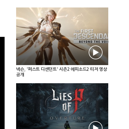
넥슨, '퍼스트 디센던트' 시즌2 에피소드2 티저 영상
공개