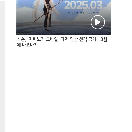
리바운드 볼즈
넥슨, '마비노기 모바일' 티저 영상 전격 공개…3월
최고의 중독성! 미니멀한 게임
에 나오나?
플레이! 그저 부수는 것에만
집중하세요. 수십 개의 공을 날
려 벽돌을 박살내고 랭킹에 도
전해보세요.
슬라이드 퀘스트
방울을 터뜨려 보석을 모으세
요! 방울이 날아가지 않도록
블록을 빈틈없이 메꿔주세요!
컬러팝랭킹