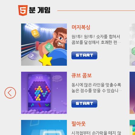
머지복싱
원!투! 원!투! 숫자를 합쳐서
콤보를 달성해서 호쾌한 펀치
로 상대방을 KO 시켜보세요!
큐브 콤보
동시에 많은 라인을 맞출수록
높은 점수를 얻을 수 있습니다.
9줄 헥사를 달성하고 랭킹에
도전해 보세요.
필아웃
시작점부터 손가락을 떼지 않