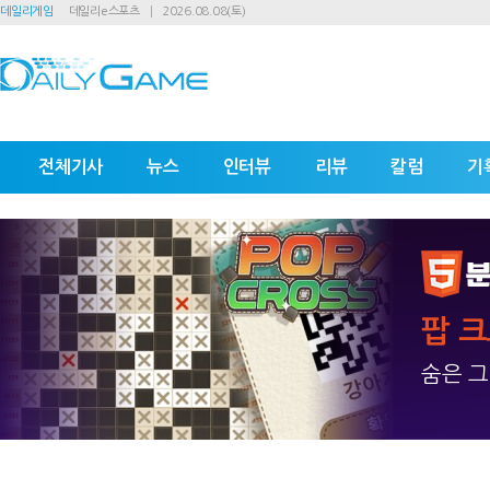
데일리게임
데일리e스포츠
2026.08.08(토)
전체기사
뉴스
인터뷰
리뷰
칼럼
기
팝 
숨은 