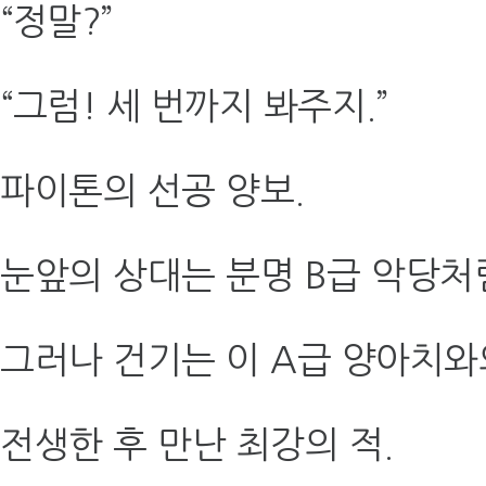
“정말?”
“그럼! 세 번까지 봐주지.”
파이톤의 선공 양보.
눈앞의 상대는 분명 B급 악당처
그러나 건기는 이 A급 양아치와
전생한 후 만난 최강의 적.