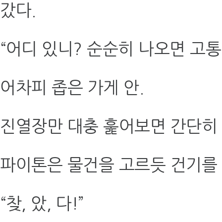
갔다.
“어디 있니? 순순히 나오면 고통 
어차피 좁은 가게 안.
진열장만 대충 훑어보면 간단히 
파이톤은 물건을 고르듯 건기를 
“찾, 았, 다!”