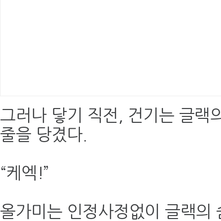
그러나 닿기 직전, 건기는 글랙의
줄을 당겼다.
“케엑!”
올가미는 인정사정없이 글랙의 