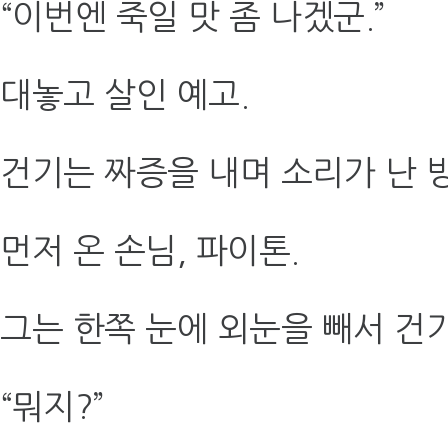
“이번엔 죽일 맛 좀 나겠군.”
대놓고 살인 예고.
건기는 짜증을 내며 소리가 난 
먼저 온 손님, 파이톤.
그는 한쪽 눈에 외눈을 빼서 건
“뭐지?”