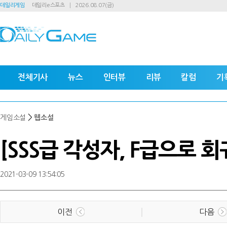
데일리게임
데일리e스포츠
2026.08.07(금)
전체기사
뉴스
인터뷰
리뷰
칼럼
기
>
게임소설
웹소설
[SSS급 각성자, F급으로 회
2021-03-09 13:54:05
이전
다음