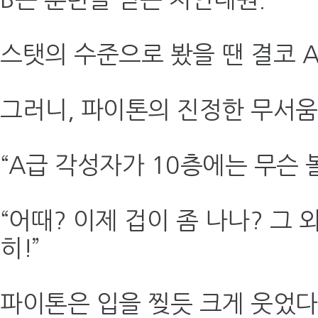
스탯의 수준으로 봤을 땐 결코 
그러니, 파이톤의 진정한 무서움
“A급 각성자가 10층에는 무슨 
“어때? 이제 겁이 좀 나나? 그
히!”
파이톤은 입을 찢듯 크게 웃었다