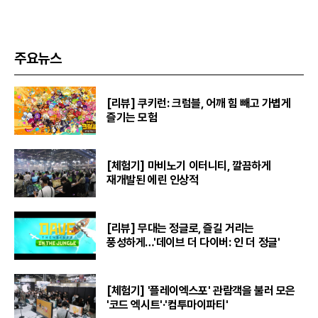
주요뉴스
[리뷰] 쿠키런: 크럼블, 어깨 힘 빼고 가볍게
즐기는 모험
[체험기] 마비노기 이터니티, 깔끔하게
재개발된 에린 인상적
[리뷰] 무대는 정글로, 즐길 거리는
풍성하게…'데이브 더 다이버: 인 더 정글'
[체험기] '플레이엑스포' 관람객을 불러 모은
'코드 엑시트'·'컴투마이파티'