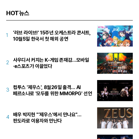
HOT뉴스
'러브 라이브!' 15주년 오케스트라 콘서트,
1
10월5일 한국서 첫 해외 공연
사우디서 커지는 K-게임 존재감…모바일
2
·e스포츠가 이끌었다
컴투스 '제우스', 8월26일 출격… AI
3
페르소나로 '모두를 위한 MMORPG' 선언
배우 박지현 "'제우스'에서 만나요"…
4
판도라로 이용자와 만난다