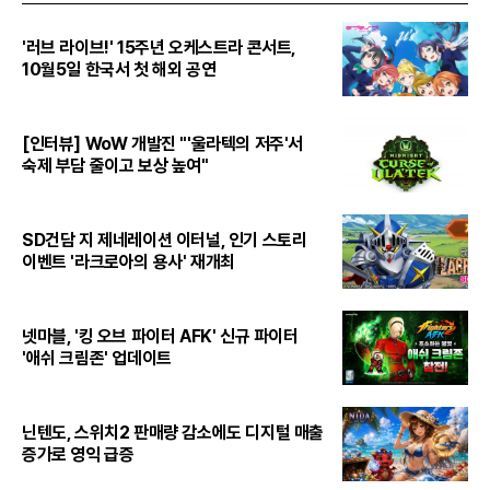
'러브 라이브!' 15주년 오케스트라 콘서트,
10월5일 한국서 첫 해외 공연
[인터뷰] WoW 개발진 "'울라텍의 저주'서
숙제 부담 줄이고 보상 높여"
SD건담 지 제네레이션 이터널, 인기 스토리
이벤트 '라크로아의 용사' 재개최
넷마블, '킹 오브 파이터 AFK' 신규 파이터
'애쉬 크림존' 업데이트
닌텐도, 스위치2 판매량 감소에도 디지털 매출
증가로 영익 급증