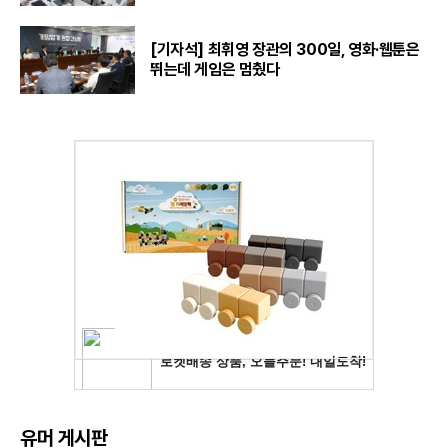
[기자석] 최휘영 장관의 300일, 영화·웹툰은
뛰는데 게임은 멈췄다
유머 게시판