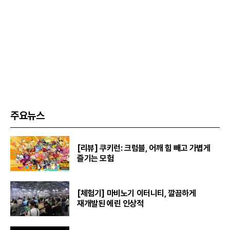
주요뉴스
[리뷰] 쿠키런: 크럼블, 어깨 힘 빼고 가볍게
즐기는 모험
[체험기] 마비노기 이터니티, 깔끔하게
재개발된 에린 인상적