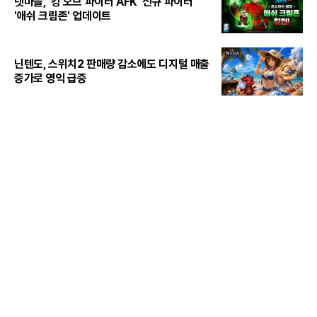
넷마블, '킹 오브 파이터 AFK' 신규 파이터
'애쉬 크림존' 업데이트
닌텐도, 스위치2 판매량 감소에도 디지털 매출
증가로 영익 급증