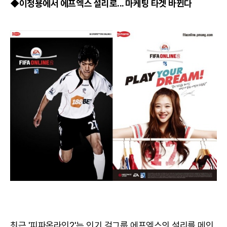
◆이청용에서 에프엑스 설리로... 마케팅 타겟 바뀐다
최근 '피파온라인2'는 인기 걸그룹 에프엑스의 설리를 메인