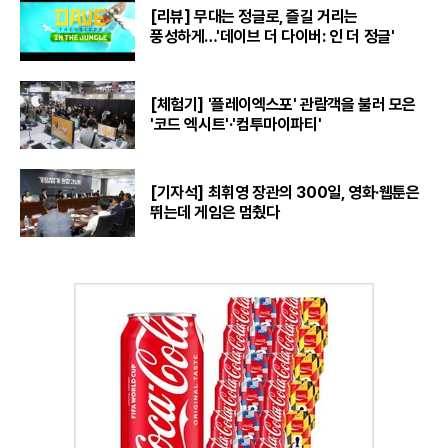
[리뷰] 무대는 정글로, 즐길 거리는
풍성하게…'데이브 더 다이버: 인 더 정글'
[체험기] '플레이엑스포' 관람객을 불러 모은
'코드 엑시트'·'컴투마이파티'
[기자석] 최휘영 장관의 300일, 영화·웹툰은
뛰는데 게임은 멈췄다