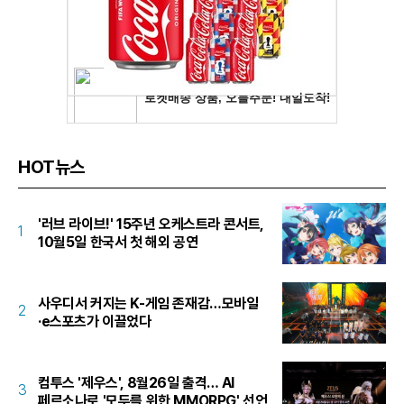
HOT뉴스
'러브 라이브!' 15주년 오케스트라 콘서트,
1
10월5일 한국서 첫 해외 공연
사우디서 커지는 K-게임 존재감…모바일
2
·e스포츠가 이끌었다
컴투스 '제우스', 8월26일 출격… AI
3
페르소나로 '모두를 위한 MMORPG' 선언