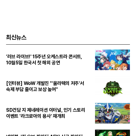
최신뉴스
'러브 라이브!' 15주년 오케스트라 콘서트,
10월5일 한국서 첫 해외 공연
[인터뷰] WoW 개발진 "'울라텍의 저주'서
숙제 부담 줄이고 보상 높여"
SD건담 지 제네레이션 이터널, 인기 스토리
이벤트 '라크로아의 용사' 재개최