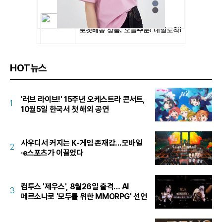
HOT뉴스
'러브 라이브!' 15주년 오케스트라 콘서트,
1
10월5일 한국서 첫 해외 공연
사우디서 커지는 K-게임 존재감…모바일
2
·e스포츠가 이끌었다
컴투스 '제우스', 8월26일 출격… AI
3
페르소나로 '모두를 위한 MMORPG' 선언