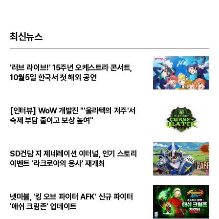
최신뉴스
'러브 라이브!' 15주년 오케스트라 콘서트,
10월5일 한국서 첫 해외 공연
[인터뷰] WoW 개발진 "'울라텍의 저주'서
숙제 부담 줄이고 보상 높여"
SD건담 지 제네레이션 이터널, 인기 스토리
이벤트 '라크로아의 용사' 재개최
넷마블, '킹 오브 파이터 AFK' 신규 파이터
'애쉬 크림존' 업데이트