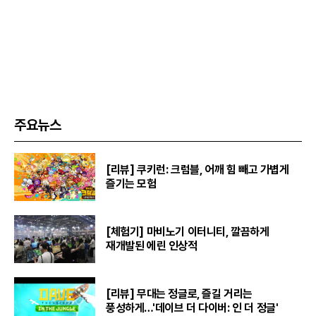
주요뉴스
[리뷰] 쿠키런: 크럼블, 어깨 힘 빼고 가볍게
즐기는 모험
[체험기] 마비노기 이터니티, 깔끔하게
재개발된 에린 인상적
[리뷰] 무대는 정글로, 즐길 거리는
풍성하게…'데이브 더 다이버: 인 더 정글'