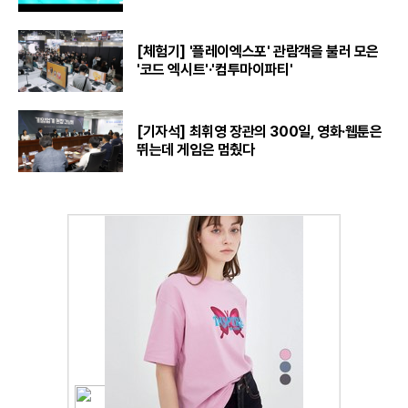
[체험기] '플레이엑스포' 관람객을 불러 모은
'코드 엑시트'·'컴투마이파티'
[기자석] 최휘영 장관의 300일, 영화·웹툰은
뛰는데 게임은 멈췄다