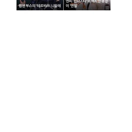
엔씨 '신더시티'의 섹시한 총잡
웹젠 부스의 '테르비스' 니왈레
이 '엔젤'