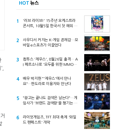
HOT
뉴스
1
'러브 라이브!' 15주년 오케스트라
콘서트, 10월5일 한국서 첫 해외 공
연
2
사우디서 커지는 K-게임 존재감…모
바일·e스포츠가 이끌었다
3
컴투스 '제우스', 8월26일 출격… A
한
I 페르소나로 '모두를 위한 MMORP
,
G' 선언
4
배우 박지현 "'제우스'에서 만나
요"…판도라로 이용자와 만난다
5
"광고는 끝나도 검색은 남는다"…게
임사가 '브랜드 검색량'을 챙기는 이
유
뜨거
6
라이엇게임즈, TFT 최대 축제 '와일
드 팬페스트' 개막
앞