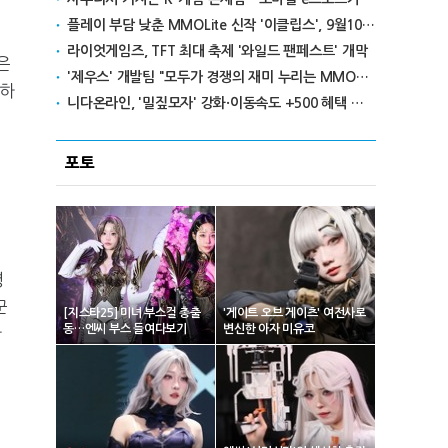
플레이 부담 낮춘 MMOLite 신작 '이클립스', 9월10일 출격
라이엇게임즈, TFT 최대 축제 '와일드 팬페스트' 개막
은
'제우스' 개발팀 "모두가 경쟁의 재미 누리는 MMORPG로 만들 것"
작하
니다온라인, '밀짚모자' 강화·이동속도 +500 혜택 이벤트 진행
포토
병
꾼
[지스타25] 미녀 부스걸 총출
'게이트 오브 게이츠' 여전사로
동…엔씨 부스 들여다보기
변신한 아자 미유코
한