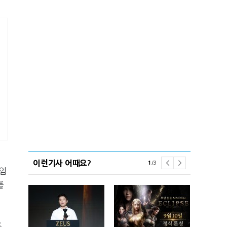
이런기사 어때요?
1
/
3
임
를
롱