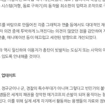
 시스템(처형, 동료 구하기)의 동작을 최소한의 입력과 조작으로 
넷마블, 2분기 매출 7492억
크래프톤, '게임스
원 기록
5종 공개
트를 바탕으로 만들어진 각종 그래픽과 연출 등에서도 대대적인 
자 의견 중에 투박하게 느껴진다는 의견이 많았던 점을 감안하여 
연출, 애니메이션 등이 매끄럽고 세련된 방향으로 개선되었다.
달리고 헌혈하고…'블루아
카카오게임즈, 내
카' 이색 사회공헌
환 자신
효과 역시 일신하여 이용자가 총탄이 빗발치는 도심지 또는 사막의 
 있도록 안내해줄 것이다.
첫 업데이트
, 정규군이나 군, 경찰의 특수부대가 아니며 그렇다고 빈민가의 불
병들은 세계의 패권을 장악한 메가코프의 손발이 되어 움직이는 
다. 이를 위해 실제 세계 각지에서 활동하는 용병들의 자료와 정