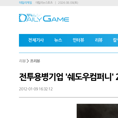
데일리게임
데일리e스포츠
2026.08.08(토)
전체기사
뉴스
인터뷰
리뷰
칼
>
리뷰
프리뷰
전투용병기업 '쉐도우컴퍼니' 2
2012-01-09 16:32:12