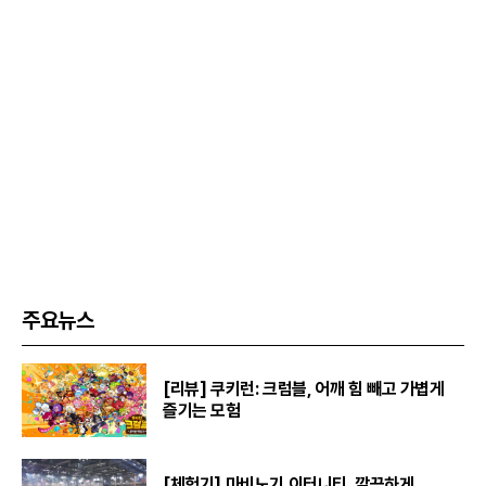
주요뉴스
[리뷰] 쿠키런: 크럼블, 어깨 힘 빼고 가볍게
즐기는 모험
[체험기] 마비노기 이터니티, 깔끔하게