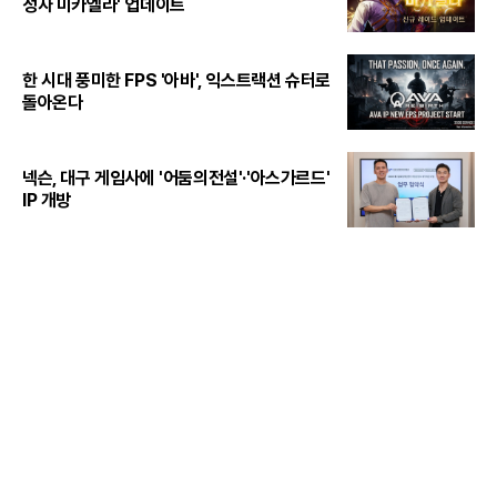
성자 미카엘라' 업데이트
한 시대 풍미한 FPS '아바', 익스트랙션 슈터로
돌아온다
넥슨, 대구 게임사에 '어둠의전설'·'아스가르드'
IP 개방