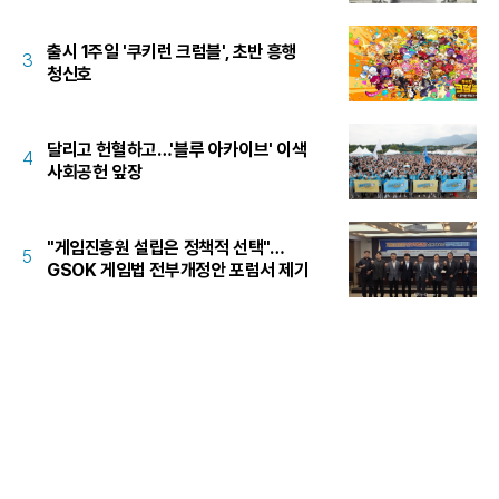
출시 1주일 '쿠키런 크럼블', 초반 흥행
3
청신호
달리고 헌혈하고…'블루 아카이브' 이색
4
사회공헌 앞장
"게임진흥원 설립은 정책적 선택"…
5
GSOK 게임법 전부개정안 포럼서 제기