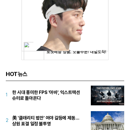
HOT뉴스
한 시대 풍미한 FPS '아바', 익스트랙션
1
슈터로 돌아온다
美 '클래리티 법안' 여야 갈등에 제동…
2
상원 표결 일정 불투명