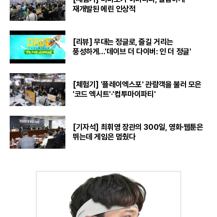
재개발된 에린 인상적
[리뷰] 무대는 정글로, 즐길 거리는
풍성하게…'데이브 더 다이버: 인 더 정글'
[체험기] '플레이엑스포' 관람객을 불러 모은
'코드 엑시트'·'컴투마이파티'
[기자석] 최휘영 장관의 300일, 영화·웹툰은
뛰는데 게임은 멈췄다