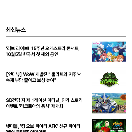
최신뉴스
'러브 라이브!' 15주년 오케스트라 콘서트,
10월5일 한국서 첫 해외 공연
[인터뷰] WoW 개발진 "'울라텍의 저주'서
숙제 부담 줄이고 보상 높여"
SD건담 지 제네레이션 이터널, 인기 스토리
이벤트 '라크로아의 용사' 재개최
넷마블, '킹 오브 파이터 AFK' 신규 파이터