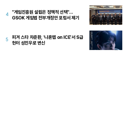
"게임진흥원 설립은 정책적 선택"…
4
GSOK 게임법 전부개정안 포럼서 제기
피겨 스타 차준환, '나혼렙 on ICE'서 S급
5
헌터 성진우로 변신