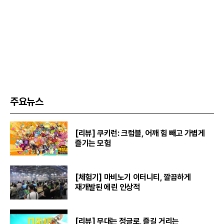
주요뉴스
[리뷰] 쿠키런: 크럼블, 어깨 힘 빼고 가볍게
즐기는 모험
[체험기] 마비노기 이터니티, 깔끔하게
재개발된 에린 인상적
[리뷰] 무대는 정글로, 즐길 거리는