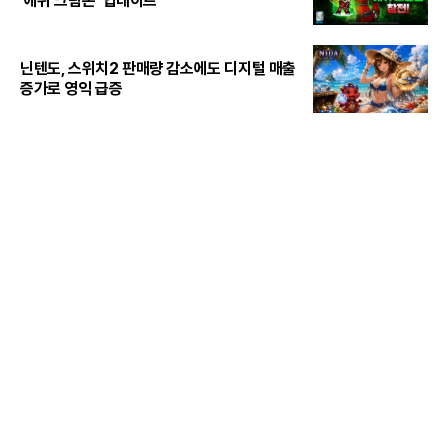
'애쉬 크림존' 업데이트
닌텐도, 스위치2 판매량 감소에도 디지털 매출
증가로 영익 급증