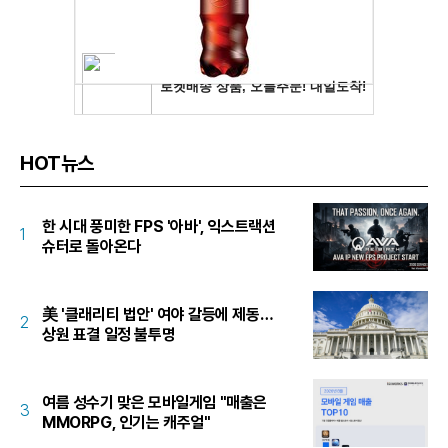
HOT뉴스
한 시대 풍미한 FPS '아바', 익스트랙션
1
슈터로 돌아온다
美 '클래리티 법안' 여야 갈등에 제동…
2
상원 표결 일정 불투명
여름 성수기 맞은 모바일게임 "매출은
3
MMORPG, 인기는 캐주얼"