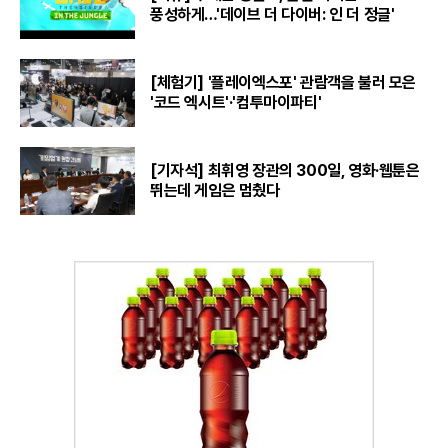
풍성하게…'데이브 더 다이버: 인 더 정글'
[체험기] '플레이엑스포' 관람객을 불러 모은
'코드 엑시트'·'컴투마이파티'
[기자석] 최휘영 장관의 300일, 영화·웹툰은
뛰는데 게임은 멈췄다