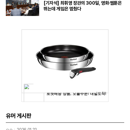
[기자석] 최휘영 장관의 300일, 영화·웹툰은
뛰는데 게임은 멈췄다
유머 게시판
ㅇㅇ
2026.01.22