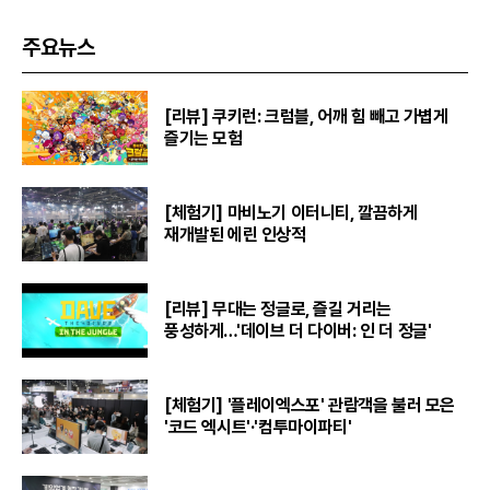
주요뉴스
[리뷰] 쿠키런: 크럼블, 어깨 힘 빼고 가볍게
즐기는 모험
[체험기] 마비노기 이터니티, 깔끔하게
재개발된 에린 인상적
[리뷰] 무대는 정글로, 즐길 거리는
풍성하게…'데이브 더 다이버: 인 더 정글'
[체험기] '플레이엑스포' 관람객을 불러 모은
'코드 엑시트'·'컴투마이파티'