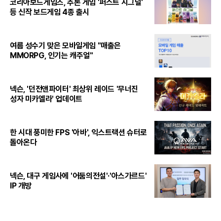
코리아보드게임즈, 추론 게임 '퍼스트 시그널'
등 신작 보드게임 4종 출시
여름 성수기 맞은 모바일게임 "매출은
MMORPG, 인기는 캐주얼"
넥슨, '던전앤파이터' 최상위 레이드 '무너진
성자 미카엘라' 업데이트
한 시대 풍미한 FPS '아바', 익스트랙션 슈터로
돌아온다
넥슨, 대구 게임사에 '어둠의전설'·'아스가르드'
IP 개방