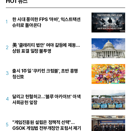
HOT뉴스
한 시대 풍미한 FPS '아바', 익스트랙션
1
슈터로 돌아온다
美 '클래리티 법안' 여야 갈등에 제동…
2
상원 표결 일정 불투명
출시 1주일 '쿠키런 크럼블', 초반 흥행
3
청신호
달리고 헌혈하고…'블루 아카이브' 이색
4
사회공헌 앞장
"게임진흥원 설립은 정책적 선택"…
5
GSOK 게임법 전부개정안 포럼서 제기