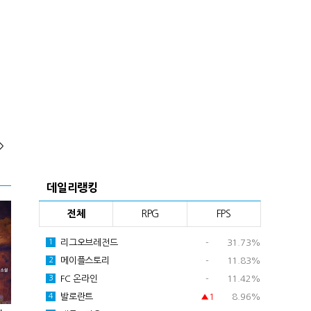
>
데일리랭킹
전체
RPG
FPS
리그오브레전드
-
31.73%
1
메이플스토리
-
11.83%
2
FC 온라인
-
11.42%
3
발로란트
▲1
8.96%
4
하다] 25화