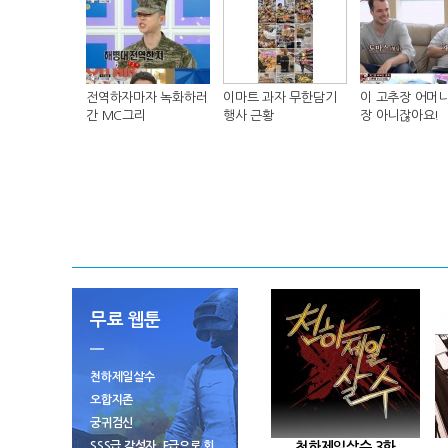
전역하자마자 녹화하러
이마트 과자 무한담기
이 고추장 어머니
간 MC그리
행사 근황
장 아니잖아요!
무료 웹툰
천하제일살수
오합지존
궁귀검신
SSS급 각성자, F급으로 회
천하제일살수 3화