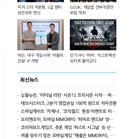
것
 앞세워 글
피겨 스타 차준환, S급 헌터
GSOK, 게임법 전부개정안
넷마블, 2분기
성진우로 변신
포럼 개최
원 기록
리카에 '소
넥슨, 대구 게임사에 '어둠의
인기 FPS '아바', 익스트랙션
달리고 헌혈
전설' IP 개방
슈터로 돌아온다
카' 이색 사
최신뉴스
님블뉴런, '이터널 리턴' 시즌12 프리시즌 시작… 여름 테마 스킨도 출시
데브시스터즈, 2분기 영업손실 160억 원으로 적자전환
스마일게이트 '카제나', '코믹월드' 현장 이벤트로 이용자와 만난다
오리엔조이, 모바일 MMORPG '히어로 랜드M' 양대 마켓 출시
코리아보드게임즈, 추론 게임 '퍼스트 시그널' 등 신작 보드게임 4종 출시
여름 성수기 맞은 모바일게임 "매출은 MMORPG, 인기는 캐주얼"