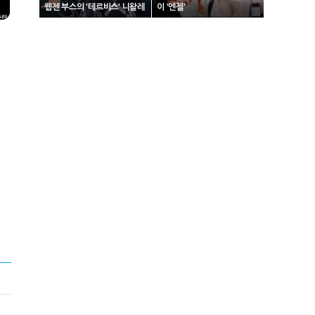
웹젠 부스의 '테르비스' 니왈레
이 '엔젤'