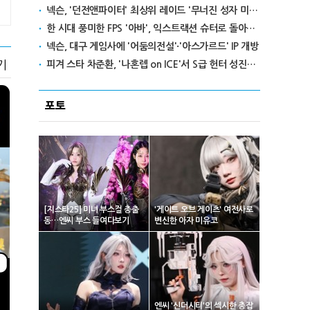
넥슨, '던전앤파이터' 최상위 레이드 '무너진 성자 미카엘라' 업데이트
한 시대 풍미한 FPS '아바', 익스트랙션 슈터로 돌아온다
넥슨, 대구 게임사에 '어둠의전설'·'아스가르드' IP 개방
기
피겨 스타 차준환, '나혼렙 on ICE'서 S급 헌터 성진우로 변신
포토
[지스타25] 미녀 부스걸 총출
'게이트 오브 게이츠' 여전사로
동…엔씨 부스 들여다보기
변신한 아자 미유코
엔씨 '신더시티'의 섹시한 총잡