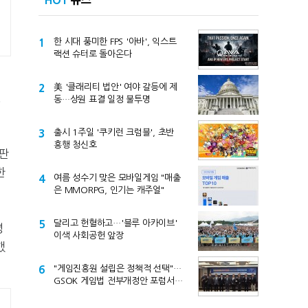
HOT
뉴스
1
한 시대 풍미한 FPS '아바', 익스트
랙션 슈터로 돌아온다
2
美 '클래리티 법안' 여야 갈등에 제
영
동…상원 표결 일정 불투명
3
출시 1주일 '쿠키런 크럼블', 초반
흥행 청신호
판
한
4
여름 성수기 맞은 모바일게임 "매출
은 MMORPG, 인기는 캐주얼"
5
달리고 헌혈하고…'블루 아카이브'
명
이색 사회공헌 앞장
했
6
"게임진흥원 설립은 정책적 선택"…
GSOK 게임법 전부개정안 포럼서
제기