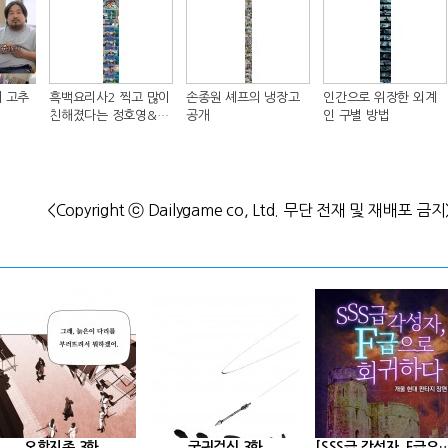
 고추
흑백요리사2 찍고 많이
손종원 셰프의 냉장고
인간으로 위장한 외계
친해졌다는 정호영&샘
공개
인 구별 방법
킴 셰프..JPG
<Copyright ⓒ Dailygame co, Ltd. 무단 전재 및 재배포 금지
오합지존 3화
궁귀검신 3화
[SSS급 각성자, F급으로 회귀