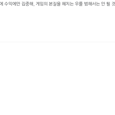
 수익에만 집중해, 게임의 본질을 헤치는 우를 범해서는 안 될 
카카오게임즈, 인기 웹툰 '김
엔씨, '아스오라'
부장' 게임 만든다
로벌 시장 공략
넥써쓰, 원스토어 인수로 흑
서머너즈워, 아프
자전환
환사의 숲' 조성