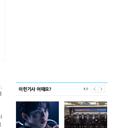
,
이런기사 어때요?
1
/
3
게
자
업