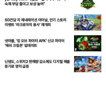
숙제 부담 줄이고 보상 높여"
SD건담 지 제네레이션 이터널, 인기 스토리
이벤트 '라크로아의 용사' 재개최
넷마블, '킹 오브 파이터 AFK' 신규 파이터
'애쉬 크림존' 업데이트
닌텐도, 스위치2 판매량 감소에도 디지털 매출
증가로 영익 급증