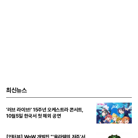
최신뉴스
'러브 라이브!' 15주년 오케스트라 콘서트,
10월5일 한국서 첫 해외 공연
[인터뷰] WoW 개발진 "'울라텍의 저주'서