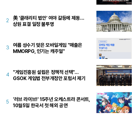
美 '클래리티 법안' 여야 갈등에 제동…
2
상원 표결 일정 불투명
여름 성수기 맞은 모바일게임 "매출은
3
MMORPG, 인기는 캐주얼"
"게임진흥원 설립은 정책적 선택"…
4
GSOK 게임법 전부개정안 포럼서 제기
'러브 라이브!' 15주년 오케스트라 콘서트,
5
10월5일 한국서 첫 해외 공연