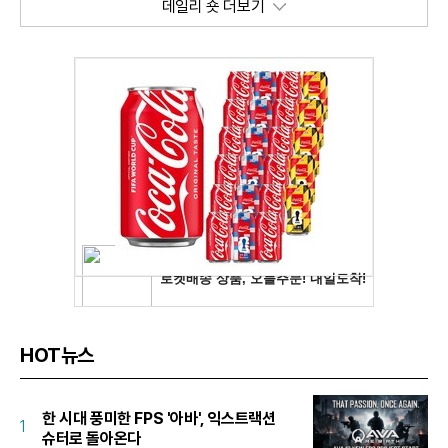
데일리 숏 더보기
HOT뉴스
한 시대 풍미한 FPS '아바', 익스트랙션
1
슈터로 돌아온다