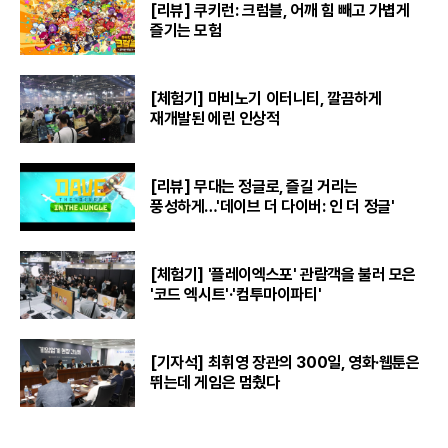
[리뷰] 쿠키런: 크럼블, 어깨 힘 빼고 가볍게
즐기는 모험
[체험기] 마비노기 이터니티, 깔끔하게
재개발된 에린 인상적
[리뷰] 무대는 정글로, 즐길 거리는
풍성하게…'데이브 더 다이버: 인 더 정글'
[체험기] '플레이엑스포' 관람객을 불러 모은
'코드 엑시트'·'컴투마이파티'
[기자석] 최휘영 장관의 300일, 영화·웹툰은
뛰는데 게임은 멈췄다