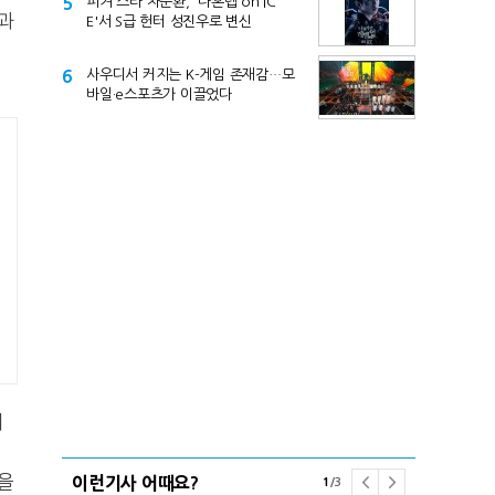
5
피겨 스타 차준환, '나혼렙 on IC
과
E'서 S급 헌터 성진우로 변신
6
사우디서 커지는 K-게임 존재감…모
바일·e스포츠가 이끌었다
게
거
을
이런기사 어때요?
1
/
3