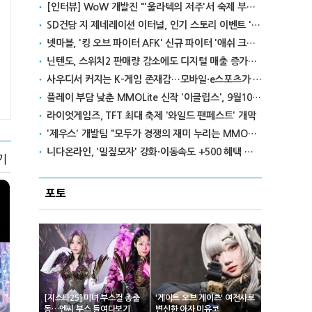
[인터뷰] WoW 개발진 "'울라텍의 저주'서 숙제 부담 줄이고 보상 높여"
SD건담 지 제네레이션 이터널, 인기 스토리 이벤트 '라크로아의 용사' 재개최
넷마블, '킹 오브 파이터 AFK' 신규 파이터 '애쉬 크림존' 업데이트
닌텐도, 스위치2 판매량 감소에도 디지털 매출 증가로 영익 급증
사우디서 커지는 K-게임 존재감…모바일·e스포츠가 이끌었다
플레이 부담 낮춘 MMOLite 신작 '이클립스', 9월10일 출격
라이엇게임즈, TFT 최대 축제 '와일드 팬페스트' 개막
'제우스' 개발팀 "모두가 경쟁의 재미 누리는 MMORPG로 만들 것"
니다온라인, '밀짚모자' 강화·이동속도 +500 혜택 이벤트 진행
기
포토
[지스타25] 미녀 부스걸 총출
'게이트 오브 게이츠' 여전사로
동…엔씨 부스 들여다보기
변신한 아자 미유코