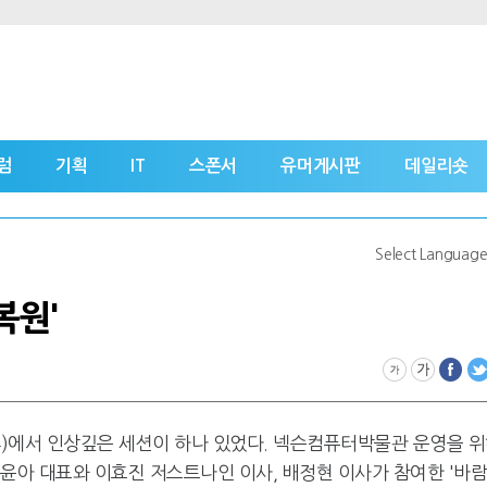
럼
기획
IT
스폰서
유머게시판
데일리숏
Select Languag
복원'
C14)에서 인상깊은 세션이 하나 있었다. 넥슨컴퓨터박물관 운영을 
 최윤아 대표와 이효진 저스트나인 이사, 배정현 이사가 참여한 '바