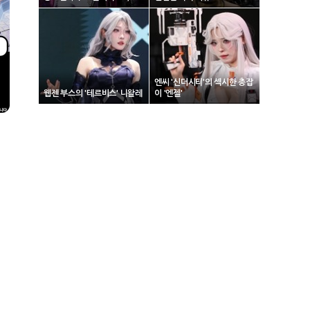
엔씨 '신더시티'의 섹시한 총잡
웹젠 부스의 '테르비스' 니왈레
이 '엔젤'