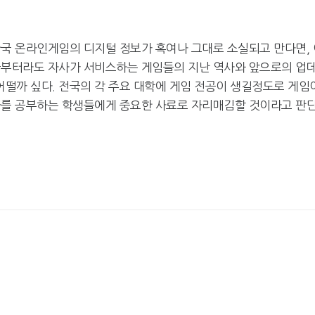
한국 온라인게임의 디지털 정보가 혹여나 그대로 소실되고 만다면, 
금부터라도 자사가 서비스하는 게임들의 지난 역사와 앞으로의 업
떨까 싶다. 전국의 각 주요 대학에 게임 전공이 생길정도로 게임
사를 공부하는 학생들에게 중요한 사료로 자리매김할 것이라고 판
넷마블, 2분기 매출 7492억
크래프톤, '게임스
원 기록
5종 공개
달리고 헌혈하고…'블루아
카카오게임즈, 내
카' 이색 사회공헌
환 자신