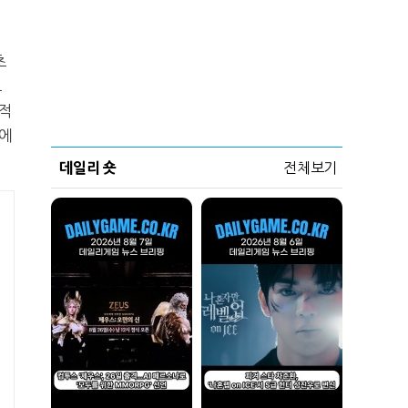
초
으
적
전에
데일리 숏
전체보기