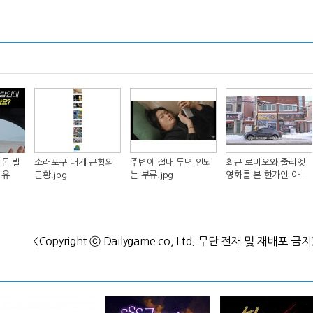
돈 빌
소래포구 대게 근황의
주변에 절대 두면 안되
최근 로미오와 줄리엣
이유
근황.jpg
는 부류.jpg
영화를 본 한가인 아들
반응.jpg
<Copyright ⓒ Dailygame co, Ltd. 무단 전재 및 재배포 금지