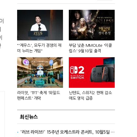
이
데
이
단
컴'서 신작
"'제우스', 모두가 경쟁의 재
부담 낮춘 MMOLite '이클
피겨 스타 차준
미 누리는 게임"
립스' 9월10일 출격
성진우로 변
년 흑자 전
라이엇, 'TFT' 축제 '와일드
닌텐도, 스위치2 판매 감소
넥슨, 대구 
팬페스트' 개막
에도 영익 급증
전설' IP 개방
최신뉴스
'러브 라이브!' 15주년 오케스트라 콘서트, 10월5일 한국서 첫 해외 공연