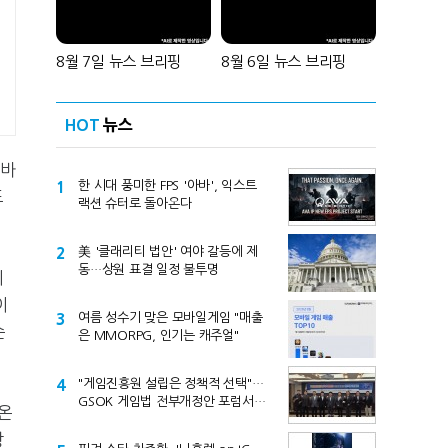
8월 7일 뉴스 브리핑
8월 6일 뉴스 브리핑
HOT
뉴스
'바
1
한 시대 풍미한 FPS '아바', 익스트
드
랙션 슈터로 돌아온다
2
美 '클래리티 법안' 여야 갈등에 제
동…상원 표결 일정 불투명
이
이
3
여름 성수기 맞은 모바일게임 "매출
순
은 MMORPG, 인기는 캐주얼"
4
"게임진흥원 설립은 정책적 선택"…
GSOK 게임법 전부개정안 포럼서
온
제기
상