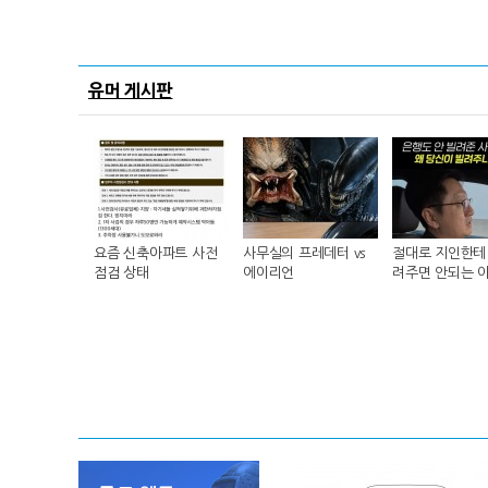
유머 게시판
요즘 신축아파트 사전
사무실의 프레데터 vs
절대로 지인한테 
점검 상태
에이리언
려주면 안되는 