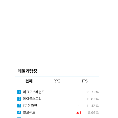
데일리랭킹
전체
RPG
FPS
리그오브레전드
-
31.73%
1
메이플스토리
-
11.83%
2
FC 온라인
-
11.42%
3
발로란트
▲1
8.96%
4