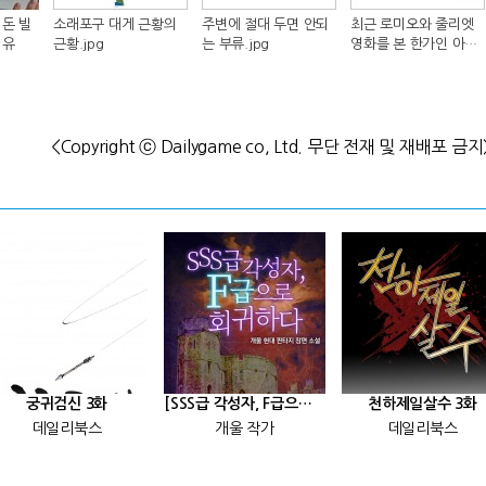
돈 빌
소래포구 대게 근황의
주변에 절대 두면 안되
최근 로미오와 줄리엣
이유
근황.jpg
는 부류.jpg
영화를 본 한가인 아들
반응.jpg
<Copyright ⓒ Dailygame co, Ltd. 무단 전재 및 재배포 금지
궁귀검신 3화
[SSS급 각성자, F급으로 회귀하다] 25화
천하제일살수 3화
데일리북스
개울 작가
데일리북스