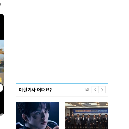
기
이런기사 어때요?
1
/
3