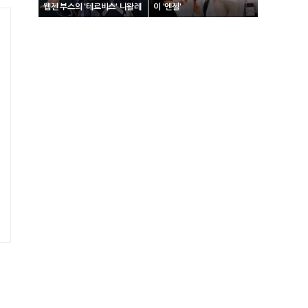
웹젠 부스의 '테르비스' 니왈레
이 '엔젤'