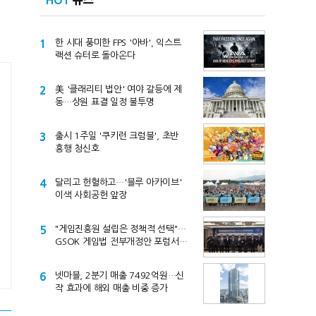
HOT
뉴스
1
한 시대 풍미한 FPS '아바', 익스트
랙션 슈터로 돌아온다
2
美 '클래리티 법안' 여야 갈등에 제
동…상원 표결 일정 불투명
3
출시 1주일 '쿠키런 크럼블', 초반
흥행 청신호
4
달리고 헌혈하고…'블루 아카이브'
이색 사회공헌 앞장
5
"게임진흥원 설립은 정책적 선택"…
GSOK 게임법 전부개정안 포럼서
제기
6
넷마블, 2분기 매출 7492억원…신
작 효과에 해외 매출 비중 증가