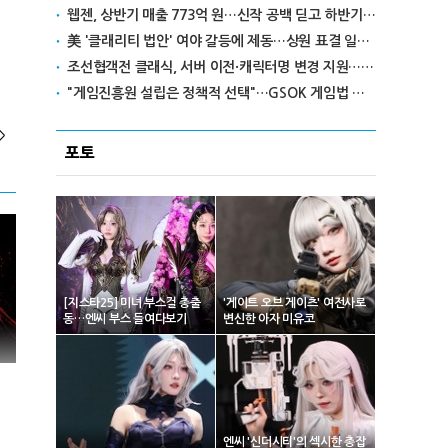
웹젠, 상반기 매출 773억 원…신작 공백 딛고 하반기 반전 노린다
美 '클래리티 법안' 여야 갈등에 제동…상원 표결 일정 불투명
조선협객전 클래식, 서버 이전·캐릭터명 변경 지원…'역질의 들판' 콘텐츠 확장
"게임진흥원 설립은 정책적 선택"…GSOK 게임법 전부개정안 포럼서 제기
>
포토
[지스타25] 미녀 부스걸 총출
'게이트 오브 게이츠' 여전사로
동…엔씨 부스 들여다보기
변신한 아자 미유코
엔씨 '신더시티'의 섹시한 총잡