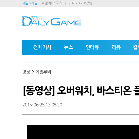
데일리게임
데일리e스포츠
2026.08.06(목)
전체기사
뉴스
인터뷰
리뷰
칼
>
영상
게임무비
[동영상] 오버워치, 바스티온 
2015-06-25 13:08:20