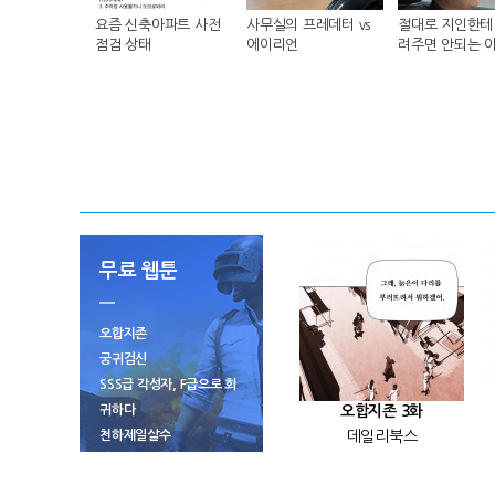
요즘 신축아파트 사전
사무실의 프레데터 vs
절대로 지인한테 
점검 상태
에이리언
려주면 안되는 
무료 웹툰
오합지존
궁귀검신
SSS급 각성자, F급으로 회
귀하다
오합지존 3화
천하제일살수
데일리북스