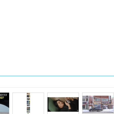
카카오게임즈, 인기 웹툰 '김
엔씨, '아스오라'
부장' 게임 만든다
로벌 시장 공략
넥써쓰, 원스토어 인수로 흑
서머너즈워, 아프
자전환
환사의 숲' 조성