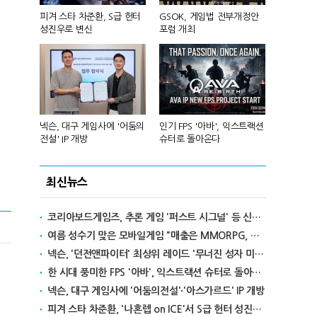
 앞세워 글
피겨 스타 차준환, S급 헌터
GSOK, 게임법 전부개정안
넷마블, 2분기
성진우로 변신
포럼 개최
원 기록
리카에 '소
넥슨, 대구 게임사에 '어둠의
인기 FPS '아바', 익스트랙션
달리고 헌혈
전설' IP 개방
슈터로 돌아온다
카' 이색 사
최신뉴스
코리아보드게임즈, 추론 게임 '퍼스트 시그널' 등 신작 보드게임 4종 출시
여름 성수기 맞은 모바일게임 "매출은 MMORPG, 인기는 캐주얼"
넥슨, '던전앤파이터' 최상위 레이드 '무너진 성자 미카엘라' 업데이트
한 시대 풍미한 FPS '아바', 익스트랙션 슈터로 돌아온다
넥슨, 대구 게임사에 '어둠의전설'·'아스가르드' IP 개방
피겨 스타 차준환, '나혼렙 on ICE'서 S급 헌터 성진우로 변신