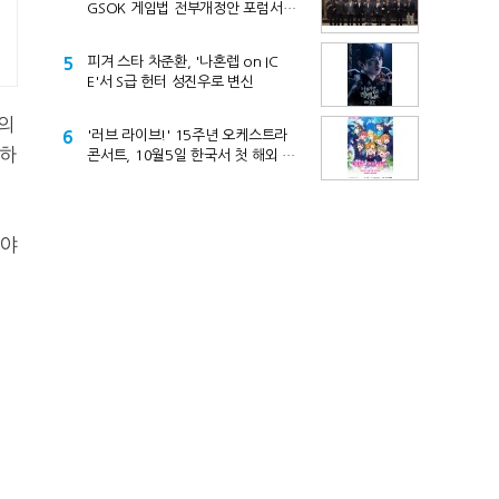
GSOK 게임법 전부개정안 포럼서
제기
5
피겨 스타 차준환, '나혼렙 on IC
E'서 S급 헌터 성진우로 변신
모의
6
'러브 라이브!' 15주년 오케스트라
중하
콘서트, 10월5일 한국서 첫 해외 공
연
분야