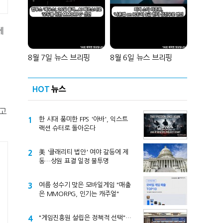
에
8월 7일 뉴스 브리핑
8월 6일 뉴스 브리핑
HOT
뉴스
보고
1
한 시대 풍미한 FPS '아바', 익스트
랙션 슈터로 돌아온다
2
美 '클래리티 법안' 여야 갈등에 제
동…상원 표결 일정 불투명
3
여름 성수기 맞은 모바일게임 "매출
은 MMORPG, 인기는 캐주얼"
4
"게임진흥원 설립은 정책적 선택"…