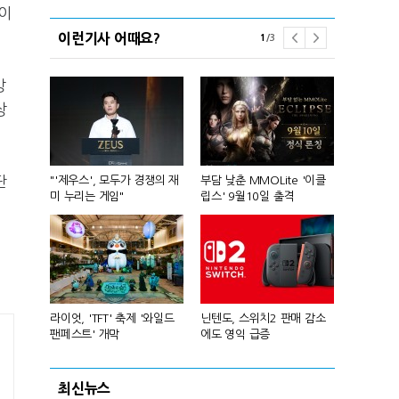
이
이런기사 어때요?
1
/
3
강
상
단
컴'서 신작
"'제우스', 모두가 경쟁의 재
부담 낮춘 MMOLite '이클
피겨 스타 차준
미 누리는 게임"
립스' 9월10일 출격
성진우로 변
년 흑자 전
라이엇, 'TFT' 축제 '와일드
닌텐도, 스위치2 판매 감소
넥슨, 대구 
팬페스트' 개막
에도 영익 급증
전설' IP 개방
최신뉴스