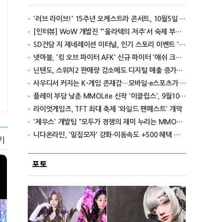
'러브 라이브!' 15주년 오케스트라 콘서트, 10월5일 한국서 첫 해외 공연
[인터뷰] WoW 개발진 "'울라텍의 저주'서 숙제 부담 줄이고 보상 높여"
SD건담 지 제네레이션 이터널, 인기 스토리 이벤트 '라크로아의 용사' 재개최
넷마블, '킹 오브 파이터 AFK' 신규 파이터 '애쉬 크림존' 업데이트
닌텐도, 스위치2 판매량 감소에도 디지털 매출 증가로 영익 급증
사우디서 커지는 K-게임 존재감…모바일·e스포츠가 이끌었다
플레이 부담 낮춘 MMOLite 신작 '이클립스', 9월10일 출격
라이엇게임즈, TFT 최대 축제 '와일드 팬페스트' 개막
'제우스' 개발팀 "모두가 경쟁의 재미 누리는 MMORPG로 만들 것"
니다온라인, '밀짚모자' 강화·이동속도 +500 혜택 이벤트 진행
기
포토