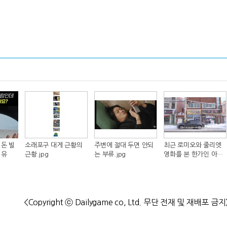
돈 빌
소래포구 대게 근황의
주변에 절대 두면 안되
최근 로미오와 줄리엣
이유
근황.jpg
는 부류.jpg
영화를 본 한가인 아들
반응.jpg
<Copyright ⓒ Dailygame co, Ltd. 무단 전재 및 재배포 금지