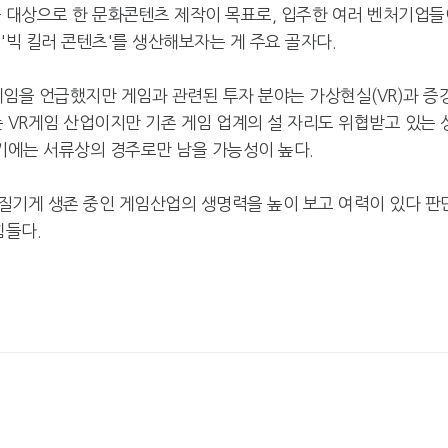
을 대상으로 한 문화콘텐츠 제작이 목표로, 입주한 여러 벤처기업들
'빅 킬러 콘텐츠'를 생산해보자는 게 주요 골자다.
임을 언급했지만 게임과 관련된 투자 분야는 가상현실(VR)과 증
는 VR게임 산업이지만 기존 게임 업계의 설 자리도 위협받고 있는 
기에는 서류상의 경주로만 남을 가능성이 높다.
질기게 생존 중인 게임산업의 생명력을 높이 보고 여력이 있다 판
넷마블, 2분기 매출 7492억
크래프톤, '게임스
원 기록
5종 공개
힘들다.
달리고 헌혈하고…'블루아
카카오게임즈, 내
카' 이색 사회공헌
환 자신