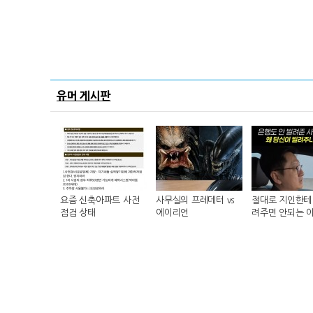
유머 게시판
요즘 신축아파트 사전
사무실의 프레데터 vs
절대로 지인한테 
점검 상태
에이리언
려주면 안되는 