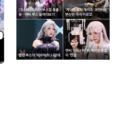
[지스타25] 미녀 부스걸 총출
'게이트 오브 게이츠' 여전사로
동…엔씨 부스 들여다보기
변신한 아자 미유코
엔씨 '신더시티'의 섹시한 총잡
웹젠 부스의 '테르비스' 니왈레
이 '엔젤'