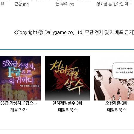
이유
근황.jpg
는 부류.jpg
영화를 본 한가인 아들
반응.jpg
<Copyright ⓒ Dailygame co, Ltd. 무단 전재 및 재배포 금지
[SSS급 각성자, F급으로 회귀하다] 25화
천하제일살수 3화
오합지존 3화
개울 작가
데일리북스
데일리북스