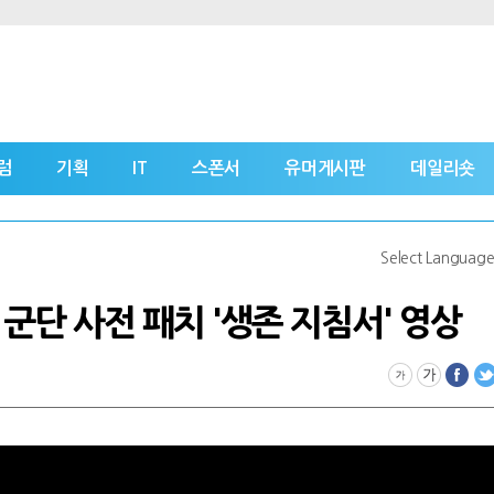
럼
기획
IT
스폰서
유머게시판
데일리숏
Select Languag
군단 사전 패치 '생존 지침서' 영상