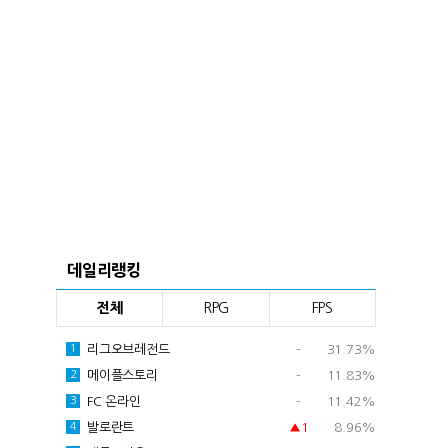
데일리랭킹
전체
RPG
FPS
리그오브레전드
-
31.73%
1
메이플스토리
-
11.83%
2
FC 온라인
-
11.42%
3
발로란트
▲1
8.96%
4