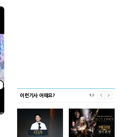
이런기사 어때요?
1
/
3