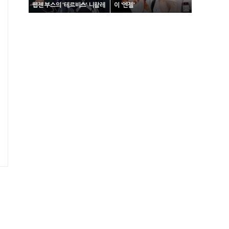
웹젠 부스의 '테르비스' 니왈레
이 '엔젤'