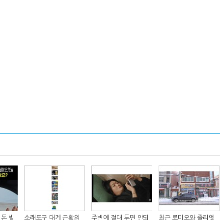
넷마블, 2분기 매출 7492억
크래프톤, '게임스
원 기록
5종 공개
달리고 헌혈하고…'블루아
카카오게임즈, 내
카' 이색 사회공헌
환 자신
돈 빌
소래포구 대게 근황의
주변에 절대 두면 안되
최근 로미오와 줄리엣