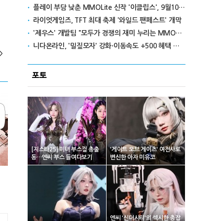
플레이 부담 낮춘 MMOLite 신작 '이클립스', 9월10일 출격
라이엇게임즈, TFT 최대 축제 '와일드 팬페스트' 개막
'제우스' 개발팀 "모두가 경쟁의 재미 누리는 MMORPG로 만들 것"
니다온라인, '밀짚모자' 강화·이동속도 +500 혜택 이벤트 진행
>
포토
[지스타25] 미녀 부스걸 총출
'게이트 오브 게이츠' 여전사로
동…엔씨 부스 들여다보기
변신한 아자 미유코
엔씨 '신더시티'의 섹시한 총잡