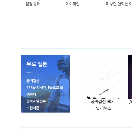
점검 상태
에이리언
려주면 안되는 
무료 웹툰
궁귀검신
SSS급 각성자, F급으로 회
귀하다
천하제일살수
궁귀검신 3화
오합지존
데일리북스