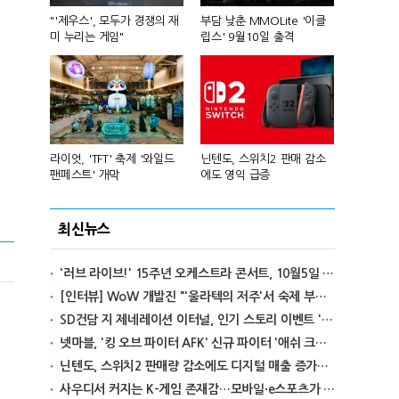
컴'서 신작
"'제우스', 모두가 경쟁의 재
부담 낮춘 MMOLite '이클
피겨 스타 차준
미 누리는 게임"
립스' 9월10일 출격
성진우로 변
년 흑자 전
라이엇, 'TFT' 축제 '와일드
닌텐도, 스위치2 판매 감소
넥슨, 대구 
팬페스트' 개막
에도 영익 급증
전설' IP 개방
최신뉴스
'러브 라이브!' 15주년 오케스트라 콘서트, 10월5일 한국서 첫 해외 공연
[인터뷰] WoW 개발진 "'울라텍의 저주'서 숙제 부담 줄이고 보상 높여"
SD건담 지 제네레이션 이터널, 인기 스토리 이벤트 '라크로아의 용사' 재개최
넷마블, '킹 오브 파이터 AFK' 신규 파이터 '애쉬 크림존' 업데이트
닌텐도, 스위치2 판매량 감소에도 디지털 매출 증가로 영익 급증
사우디서 커지는 K-게임 존재감…모바일·e스포츠가 이끌었다