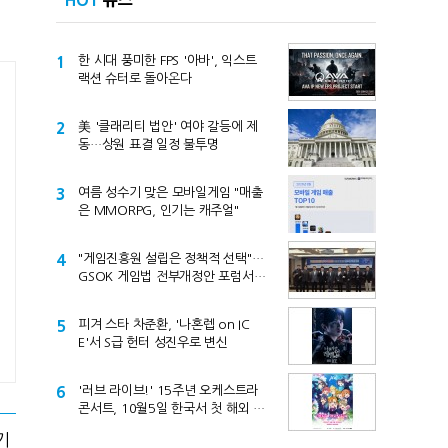
HOT
뉴스
1
한 시대 풍미한 FPS '아바', 익스트
랙션 슈터로 돌아온다
2
美 '클래리티 법안' 여야 갈등에 제
동…상원 표결 일정 불투명
3
여름 성수기 맞은 모바일게임 "매출
은 MMORPG, 인기는 캐주얼"
4
"게임진흥원 설립은 정책적 선택"…
GSOK 게임법 전부개정안 포럼서
제기
5
피겨 스타 차준환, '나혼렙 on IC
E'서 S급 헌터 성진우로 변신
6
'러브 라이브!' 15주년 오케스트라
콘서트, 10월5일 한국서 첫 해외 공
연
기