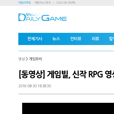
데일리게임
데일리e스포츠
2026.08.06(목)
전체기사
뉴스
인터뷰
리뷰
칼
>
영상
게임무비
[동영상] 게임빌, 신작 RPG 영
2016-08-30 18:38:30