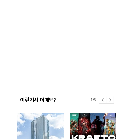
이런기사 어때요?
1
/
3