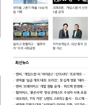
A'서 '최
넷마블, 2분기 매출 7492억
크래프톤, '게임스컴'서 신작
카카오게임즈,
정
원 기록
5종 공개
부장' 게임 
회, 이승훈
달리고 헌혈하고…'블루아
카카오게임즈, 내년 흑자 전
넥써쓰, 원스
카' 이색 사회공헌
환 자신
자전환
최신뉴스
엔씨, '게임스컴'서 '아이온2'·'신더시티'·'프로젝트 본파이어' 공개
넷마블 '일곱 개의 대죄: 오리진', 첫 십계 영웅 '데리엘리' 추가
엔씨 '브레이커스' 개발 현황 공개… 피드백 반영해 전투·성장 시스템 손본다
펄어비스, '붉은사막' 영상 콘테스트 수상자 사옥 초청
네오위즈, 'P의 거짓' 닌텐도 스위치2 출시… DLC에 신규 난이도까지 적용
넷마블 김병규 대표 "신작보다 라이브 강화, 2027년 라인업은 추후 공개"