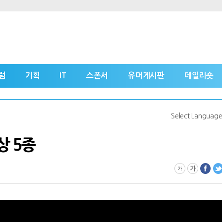
럼
기획
IT
스폰서
유머게시판
데일리숏
Select Languag
상 5종