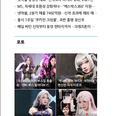
MS, 차세대 호환성 강화하나…'엑스박스360' 지원설 확산
넷마블, 2분기 매출 7492억원…신작 효과에 해외 매출 비중 증가
출시 1주일 '쿠키런 크럼블', 초반 흥행 청신호
베일 싸인 신작부터 동양 판타지까지…크래프톤이 쾰른서 선보일 5개의 세계
포토
[지스타25] 미녀 부스걸 총출
'게이트 오브 게이츠' 여전사로
동…엔씨 부스 들여다보기
변신한 아자 미유코