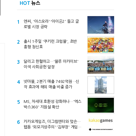
HOT
뉴스
1
엔씨, '아스오라'·'아이온2' 들고 글
로벌 시장 공략
2
출시 1주일 '쿠키런 크럼블', 초반
흥행 청신호
3
달리고 헌혈하고…'블루 아카이브'
이색 사회공헌 앞장
4
넷마블, 2분기 매출 7492억원…신
작 효과에 해외 매출 비중 증가
5
MS, 차세대 호환성 강화하나…'엑스
박스360' 지원설 확산
6
카카오게임즈, 더그림엔터와 맞손…
웹툰 '외모지상주의'·'김부장' 게임
만든다