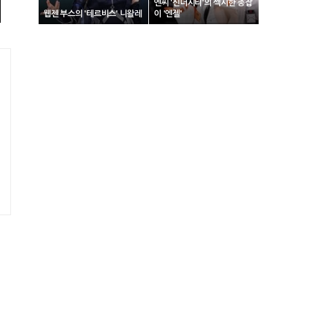
엔씨 '신더시티'의 섹시한 총잡
웹젠 부스의 '테르비스' 니왈레
이 '엔젤'