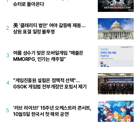
1
슈터로 돌아온다
美 '클래리티 법안' 여야 갈등에 제동…
2
상원 표결 일정 불투명
여름 성수기 맞은 모바일게임 "매출은
3
MMORPG, 인기는 캐주얼"
"게임진흥원 설립은 정책적 선택"…
4
GSOK 게임법 전부개정안 포럼서 제기
'러브 라이브!' 15주년 오케스트라 콘서트,
5
10월5일 한국서 첫 해외 공연