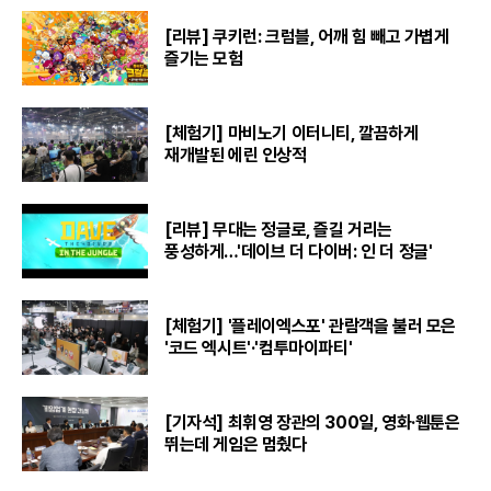
[리뷰] 쿠키런: 크럼블, 어깨 힘 빼고 가볍게
즐기는 모험
[체험기] 마비노기 이터니티, 깔끔하게
재개발된 에린 인상적
[리뷰] 무대는 정글로, 즐길 거리는
풍성하게…'데이브 더 다이버: 인 더 정글'
[체험기] '플레이엑스포' 관람객을 불러 모은
'코드 엑시트'·'컴투마이파티'
[기자석] 최휘영 장관의 300일, 영화·웹툰은
뛰는데 게임은 멈췄다