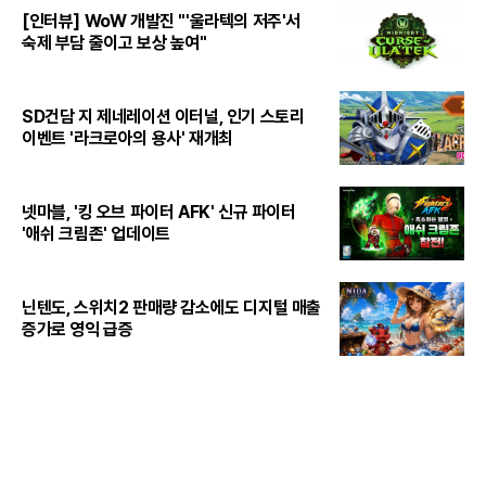
[인터뷰] WoW 개발진 "'울라텍의 저주'서
숙제 부담 줄이고 보상 높여"
SD건담 지 제네레이션 이터널, 인기 스토리
이벤트 '라크로아의 용사' 재개최
넷마블, '킹 오브 파이터 AFK' 신규 파이터
'애쉬 크림존' 업데이트
닌텐도, 스위치2 판매량 감소에도 디지털 매출
증가로 영익 급증