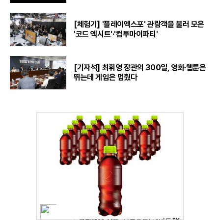
[체험기] '플레이엑스포' 관람객을 불러 모은
'코드 엑시트'·'컴투마이파티'
[기자석] 최휘영 장관의 300일, 영화·웹툰은
뛰는데 게임은 멈췄다