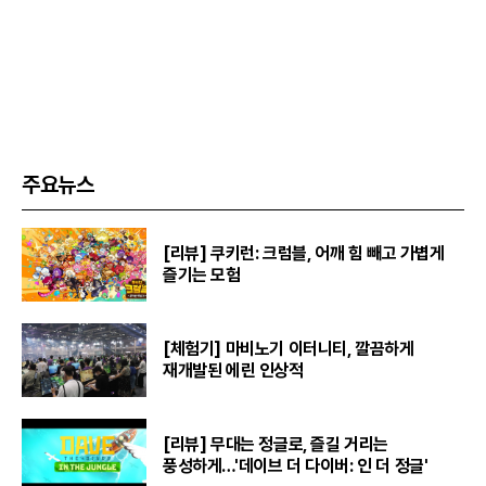
주요뉴스
[리뷰] 쿠키런: 크럼블, 어깨 힘 빼고 가볍게
즐기는 모험
[체험기] 마비노기 이터니티, 깔끔하게
재개발된 에린 인상적
[리뷰] 무대는 정글로, 즐길 거리는
풍성하게…'데이브 더 다이버: 인 더 정글'