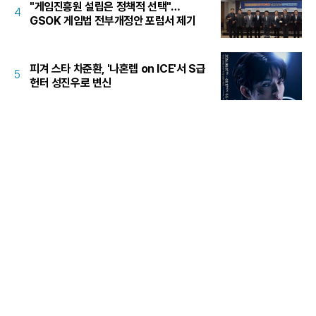
"게임진흥원 설립은 정책적 선택"…
4
GSOK 게임법 전부개정안 포럼서 제기
피겨 스타 차준환, '나혼렙 on ICE'서 S급
5
헌터 성진우로 변신