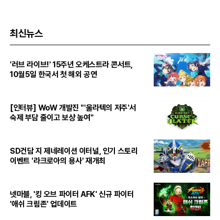
최신뉴스
'러브 라이브!' 15주년 오케스트라 콘서트,
10월5일 한국서 첫 해외 공연
[인터뷰] WoW 개발진 "'울라텍의 저주'서
숙제 부담 줄이고 보상 높여"
SD건담 지 제네레이션 이터널, 인기 스토리
이벤트 '라크로아의 용사' 재개최
넷마블, '킹 오브 파이터 AFK' 신규 파이터
'애쉬 크림존' 업데이트