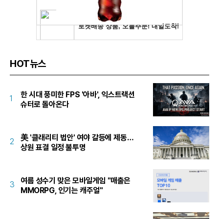
HOT뉴스
한 시대 풍미한 FPS '아바', 익스트랙션
1
슈터로 돌아온다
美 '클래리티 법안' 여야 갈등에 제동…
2
상원 표결 일정 불투명
여름 성수기 맞은 모바일게임 "매출은
3
MMORPG, 인기는 캐주얼"