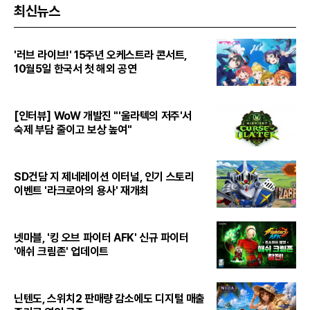
최신뉴스
'러브 라이브!' 15주년 오케스트라 콘서트,
10월5일 한국서 첫 해외 공연
[인터뷰] WoW 개발진 "'울라텍의 저주'서
숙제 부담 줄이고 보상 높여"
SD건담 지 제네레이션 이터널, 인기 스토리
이벤트 '라크로아의 용사' 재개최
넷마블, '킹 오브 파이터 AFK' 신규 파이터
'애쉬 크림존' 업데이트
닌텐도, 스위치2 판매량 감소에도 디지털 매출