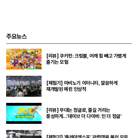
주요뉴스
[리뷰] 쿠키런: 크럼블, 어깨 힘 빼고 가볍게
즐기는 모험
[체험기] 마비노기 이터니티, 깔끔하게
재개발된 에린 인상적
[리뷰] 무대는 정글로, 즐길 거리는
풍성하게…'데이브 더 다이버: 인 더 정글'
[체험기] '플레이엑스포' 관람객을 불러 모은