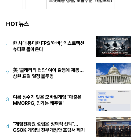
HOT뉴스
한 시대 풍미한 FPS '아바', 익스트랙션
1
슈터로 돌아온다
美 '클래리티 법안' 여야 갈등에 제동…
2
상원 표결 일정 불투명
여름 성수기 맞은 모바일게임 "매출은
3
MMORPG, 인기는 캐주얼"
"게임진흥원 설립은 정책적 선택"…
4
GSOK 게임법 전부개정안 포럼서 제기