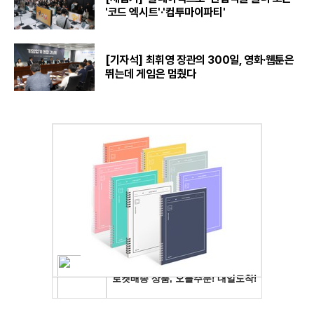
'코드 엑시트'·'컴투마이파티'
[기자석] 최휘영 장관의 300일, 영화·웹툰은
뛰는데 게임은 멈췄다