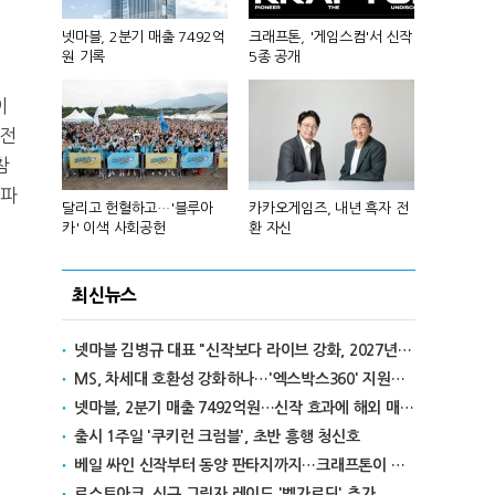
A'서 '최
넷마블, 2분기 매출 7492억
크래프톤, '게임스컴'서 신작
카카오게임즈,
정
원 기록
5종 공개
부장' 게임 
이
오전
참
 파
회, 이승훈
달리고 헌혈하고…'블루아
카카오게임즈, 내년 흑자 전
넥써쓰, 원스
카' 이색 사회공헌
환 자신
자전환
최신뉴스
넷마블 김병규 대표 "신작보다 라이브 강화, 2027년 라인업은 추후 공개"
MS, 차세대 호환성 강화하나…'엑스박스360' 지원설 확산
넷마블, 2분기 매출 7492억원…신작 효과에 해외 매출 비중 증가
출시 1주일 '쿠키런 크럼블', 초반 흥행 청신호
베일 싸인 신작부터 동양 판타지까지…크래프톤이 쾰른서 선보일 5개의 세계
로스트아크, 신규 그림자 레이드 '벨가르딘' 추가