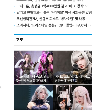
크래프톤, 총상금 1억4000만원 걸고 '배그' 창작 모드 콘테스트 개최
달리고 헌혈하고…'블루 아카이브' 이색 사회공헌 앞장
조선협객전2M, 신규 에피소드 '병자호란' 및 내공 시스템 업데이트
조이시티, '프리스타일 풋볼2' OBT 돌입…'PAX'서 글로벌 공략
포토
[지스타25] 미녀 부스걸 총출
'게이트 오브 게이츠' 여전사로
동…엔씨 부스 들여다보기
변신한 아자 미유코
부