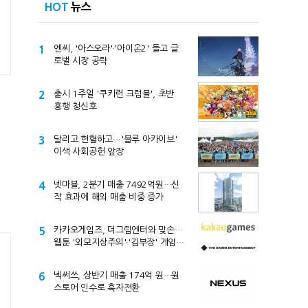
HOT
뉴스
1
엔씨, '아스오라'·'아이온2' 들고 글
로벌 시장 공략
2
출시 1주일 '쿠키런 크럼블', 초반
흥행 청신호
3
달리고 헌혈하고…'블루 아카이브'
이색 사회공헌 앞장
4
넷마블, 2분기 매출 7492억원…신
작 효과에 해외 매출 비중 증가
5
카카오게임즈, 더그림엔터와 맞손…
웹툰 '외모지상주의'·'김부장' 게임
만든다
6
넥써쓰, 상반기 매출 174억 원…원
스토어 인수로 흑자전환