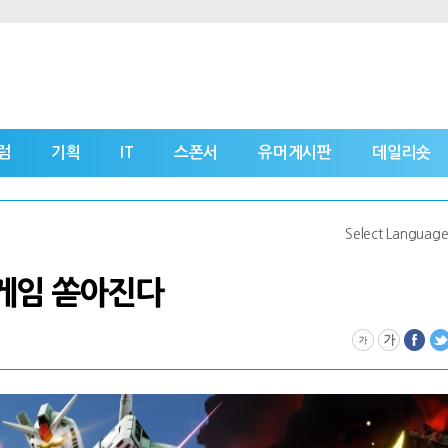
럼
기획
IT
스폰서
유머게시판
데일리숏
Select Languag
게임 쏟아진다