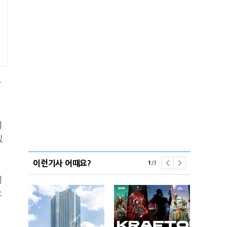
담
이
있
이런기사 어때요?
1
/
3
획
오