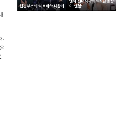
엔씨 '신더시티'의 섹시한 총잡
탐
웹젠 부스의 '테르비스' 니왈레
이 '엔젤'
내
매자
좋은
년
로