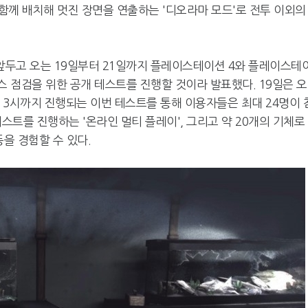
함께 배치해 멋진 장면을 연출하는 '디오라마 모드'로 전투 이외의
"'SWC', 앞으로도 10년 이
붉은사막, 中 'CGI
상 지속될 것"
고 국제 게임' 선
앞두고 오는 19일부터 21일까지 플레이스테이션 4와 플레이스테
스 점검을 위한 공개 테스트를 진행할 것이라 발표했다. 19일은 
오후 3시까지 진행되는 이번 테스트를 통해 이용자들은 최대 24명이 
퀘스트를 진행하는 '온라인 멀티 플레이', 그리고 약 20개의 기체로
'실속' 소니, '리셋' MS…콘
게임등급분류위원
을 경험할 수 있다.
솔 전략 갈렸다
위원장 취임