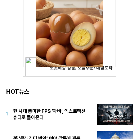
HOT뉴스
한 시대 풍미한 FPS '아바', 익스트랙션
1
슈터로 돌아온다
美 '클래리티 법안' 여야 갈등에 제동…