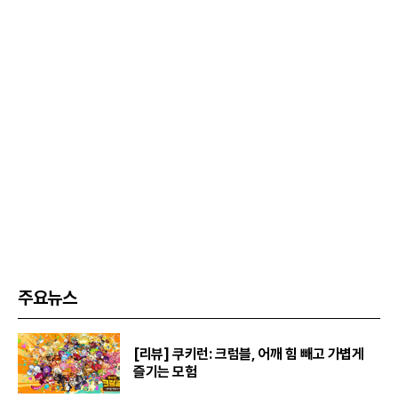
주요뉴스
[리뷰] 쿠키런: 크럼블, 어깨 힘 빼고 가볍게
즐기는 모험