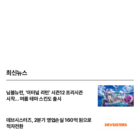
최신뉴스
님블뉴런, '이터널 리턴' 시즌12 프리시즌
시작… 여름 테마 스킨도 출시
데브시스터즈, 2분기 영업손실 160억 원으로
적자전환