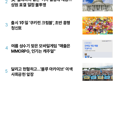
2
상원 표결 일정 불투명
출시 1주일 '쿠키런 크럼블', 초반 흥행
3
청신호
여름 성수기 맞은 모바일게임 "매출은
4
MMORPG, 인기는 캐주얼"
달리고 헌혈하고…'블루 아카이브' 이색
5
사회공헌 앞장