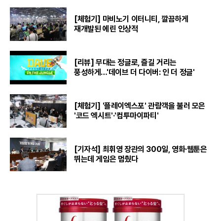
[체험기] 마비노기 이터니티, 깔끔하게
재개발된 에린 인상적
[리뷰] 무대는 정글로, 즐길 거리는
풍성하게…'데이브 더 다이버: 인 더 정글'
[체험기] '플레이엑스포' 관람객을 불러 모은
'코드 엑시트'·'컴투마이파티'
[기자석] 최휘영 장관의 300일, 영화·웹툰은
뛰는데 게임은 멈췄다