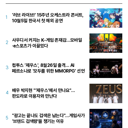
'러브 라이브!' 15주년 오케스트라 콘서트,
1
10월5일 한국서 첫 해외 공연
사우디서 커지는 K-게임 존재감…모바일
2
·e스포츠가 이끌었다
컴투스 '제우스', 8월26일 출격… AI
3
페르소나로 '모두를 위한 MMORPG' 선언
배우 박지현 "'제우스'에서 만나요"…
4
판도라로 이용자와 만난다
"광고는 끝나도 검색은 남는다"…게임사가
5
'브랜드 검색량'을 챙기는 이유