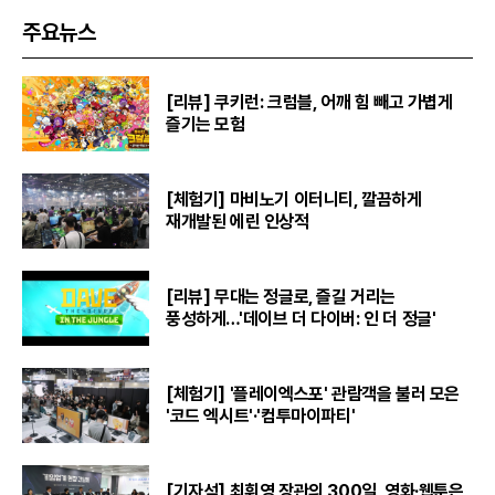
주요뉴스
[리뷰] 쿠키런: 크럼블, 어깨 힘 빼고 가볍게
즐기는 모험
[체험기] 마비노기 이터니티, 깔끔하게
재개발된 에린 인상적
[리뷰] 무대는 정글로, 즐길 거리는
풍성하게…'데이브 더 다이버: 인 더 정글'
[체험기] '플레이엑스포' 관람객을 불러 모은
'코드 엑시트'·'컴투마이파티'
[기자석] 최휘영 장관의 300일, 영화·웹툰은