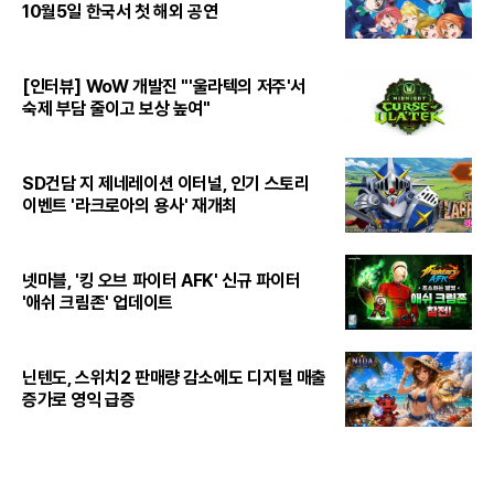
10월5일 한국서 첫 해외 공연
[인터뷰] WoW 개발진 "'울라텍의 저주'서
숙제 부담 줄이고 보상 높여"
SD건담 지 제네레이션 이터널, 인기 스토리
이벤트 '라크로아의 용사' 재개최
넷마블, '킹 오브 파이터 AFK' 신규 파이터
'애쉬 크림존' 업데이트
닌텐도, 스위치2 판매량 감소에도 디지털 매출
증가로 영익 급증