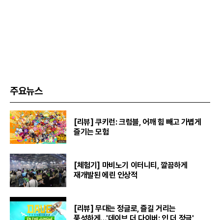
주요뉴스
[리뷰] 쿠키런: 크럼블, 어깨 힘 빼고 가볍게
즐기는 모험
[체험기] 마비노기 이터니티, 깔끔하게
재개발된 에린 인상적
[리뷰] 무대는 정글로, 즐길 거리는
풍성하게…'데이브 더 다이버: 인 더 정글'