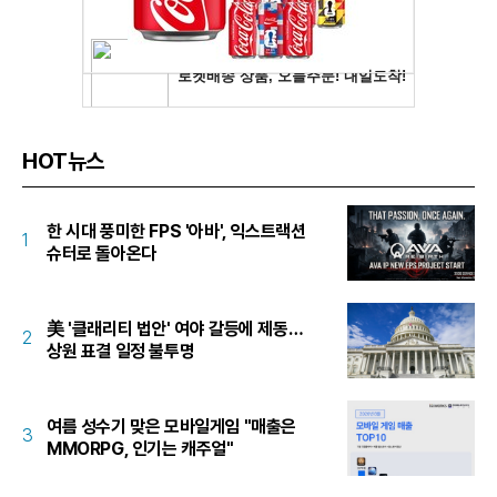
HOT뉴스
한 시대 풍미한 FPS '아바', 익스트랙션
1
슈터로 돌아온다
美 '클래리티 법안' 여야 갈등에 제동…
2
상원 표결 일정 불투명
여름 성수기 맞은 모바일게임 "매출은
3
MMORPG, 인기는 캐주얼"