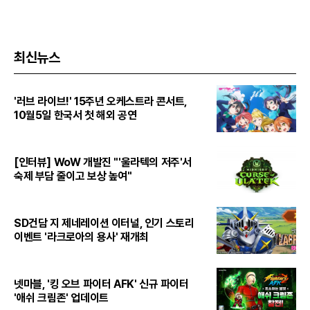
최신뉴스
'러브 라이브!' 15주년 오케스트라 콘서트,
10월5일 한국서 첫 해외 공연
[인터뷰] WoW 개발진 "'울라텍의 저주'서
숙제 부담 줄이고 보상 높여"
SD건담 지 제네레이션 이터널, 인기 스토리
이벤트 '라크로아의 용사' 재개최
넷마블, '킹 오브 파이터 AFK' 신규 파이터
'애쉬 크림존' 업데이트