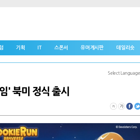
럼
기획
IT
스폰서
유머게시판
데일리숏
Select Languag
임' 북미 정식 출시