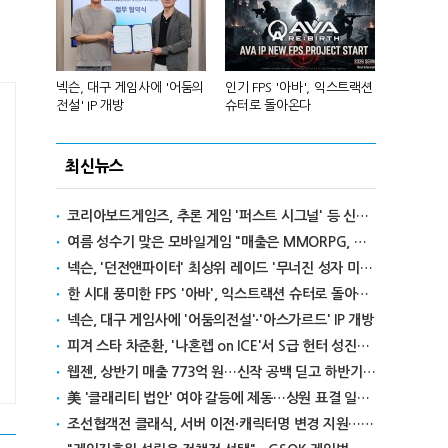
리카에 '소
넥슨, 대구 게임사에 '어둠의
인기 FPS '아바', 익스트랙션
달리고 헌혈
전설' IP 개방
슈터로 돌아온다
카' 이색 사
최신뉴스
코리아보드게임즈, 추론 게임 '퍼스트 시그널' 등 신작 보드게임 4종 출시
여름 성수기 맞은 모바일게임 "매출은 MMORPG, 인기는 캐주얼"
넥슨, '던전앤파이터' 최상위 레이드 '무너진 성자 미카엘라' 업데이트
한 시대 풍미한 FPS '아바', 익스트랙션 슈터로 돌아온다
넥슨, 대구 게임사에 '어둠의전설'·'아스가르드' IP 개방
피겨 스타 차준환, '나혼렙 on ICE'서 S급 헌터 성진우로 변신
웹젠, 상반기 매출 773억 원…신작 공백 딛고 하반기 반전 노린다
美 '클래리티 법안' 여야 갈등에 제동…상원 표결 일정 불투명
조선협객전 클래식, 서버 이전·캐릭터명 변경 지원…'역질의 들판' 콘텐츠 확장