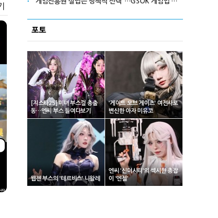
"게임진흥원 설립은 정책적 선택"…GSOK 게임법 전부개정안 포럼서 제기
기
포토
[지스타25] 미녀 부스걸 총출
'게이트 오브 게이츠' 여전사로
동…엔씨 부스 들여다보기
변신한 아자 미유코
엔씨 '신더시티'의 섹시한 총잡
웹젠 부스의 '테르비스' 니왈레
이 '엔젤'