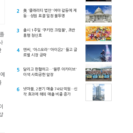
2
美 '클래리티 법안' 여야 갈등에 제
동…상원 표결 일정 불투명
3
출시 1주일 '쿠키런 크럼블', 초반
 플
흥행 청신호
사
간
4
엔씨, '아스오라'·'아이온2' 들고 글
로벌 시장 공략
5
달리고 헌혈하고…'블루 아카이브'
초에
이색 사회공헌 앞장
을
6
넷마블, 2분기 매출 7492억원…신
작 효과에 해외 매출 비중 증가
이
샵