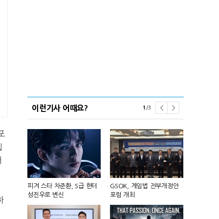
이런기사 어때요?
1
/
3
포
웹
돼
 앞세워 글
피겨 스타 차준환, S급 헌터
GSOK, 게임법 전부개정안
넷마블, 2분기
성진우로 변신
포럼 개최
원 기록
하